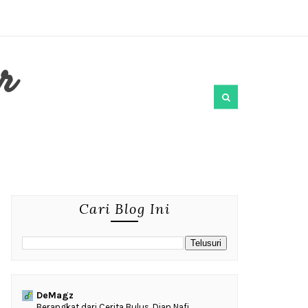
r
Cari Blog Ini
DeMagz
‎Berangkat dari Cerita Bulus, Dian Nafi