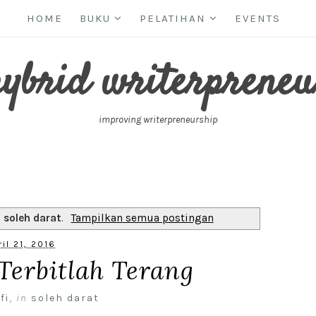
HOME
BUKU
PELATIHAN
EVENTS
hybrid writerpreneu
improving writerpreneurship
l
soleh darat
.
Tampilkan semua postingan
ril 21, 2016
Terbitlah Terang
fi
,
in
soleh darat