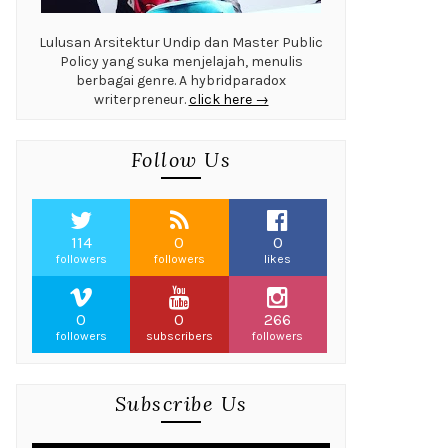
Lulusan Arsitektur Undip dan Master Public
Policy yang suka menjelajah, menulis
berbagai genre. A hybridparadox
writerpreneur.
click here →
Follow Us
114
0
0
followers
followers
likes
0
0
266
followers
subscribers
followers
Subscribe Us