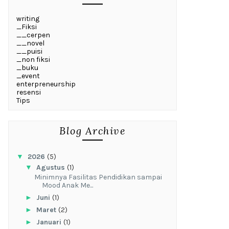
writing
_Fiksi
__cerpen
__novel
__puisi
_non fiksi
_buku
_event
enterpreneurship
resensi
Tips
Blog Archive
▼
2026
(5)
▼
Agustus
(1)
‎Minimnya Fasilitas Pendidikan sampai
Mood Anak Me...
►
Juni
(1)
►
Maret
(2)
►
Januari
(1)