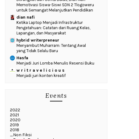
Memotivasi Siswa-Siswi SDN 2 Tlogoweru
untuk Semangat Melanjutkan Pendidikan
dian nafi
Ketika Laptop Menjadi Infrastruktur
Pengetahuan: Catatan dari Ruang Kelas,
Lapangan, dan Masyarakat
hybrid writerpreneur
Menyambut Muharram: Tentang Awal
yang Tidak Selalu Baru
Hasfa
Menjadi Juri Lomba Menulis Resensi Buku
w r i t r a v e l i c i o u s
Menjadi juri konten kreatif
Events
2022
2021
2020
2019
2018
_Non Fiksi