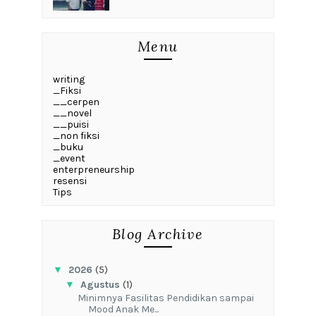
Menu
writing
_Fiksi
__cerpen
__novel
__puisi
_non fiksi
_buku
_event
enterpreneurship
resensi
Tips
Blog Archive
▼
2026
(5)
▼
Agustus
(1)
‎Minimnya Fasilitas Pendidikan sampai
Mood Anak Me...