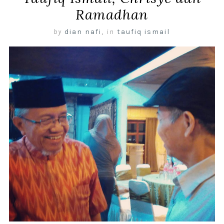
Ramadhan
by
dian nafi
,
in
taufiq ismail