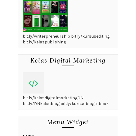
bit.ly/writerpreneurship bit.ly/kursusediting
bit.ly/kelaspublishing
Kelas Digital Marketing
bit.ly/kelasdigitalmarketingDN
bit.ly/DNkelasblog bit.ly/kursusblogtobook
Menu Widget