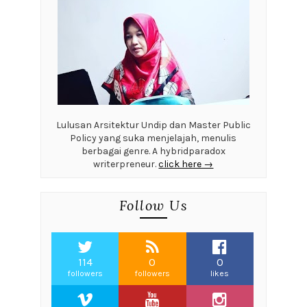
Lulusan Arsitektur Undip dan Master Public
Policy yang suka menjelajah, menulis
berbagai genre. A hybridparadox
writerpreneur.
click here →
Follow Us
114
0
0
followers
followers
likes