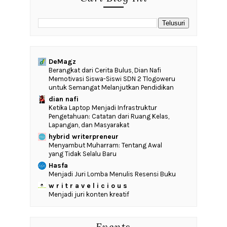
DeMagz
‎Berangkat dari Cerita Bulus, Dian Nafi
Memotivasi Siswa-Siswi SDN 2 Tlogoweru
untuk Semangat Melanjutkan Pendidikan
dian nafi
Ketika Laptop Menjadi Infrastruktur
Pengetahuan: Catatan dari Ruang Kelas,
Lapangan, dan Masyarakat
hybrid writerpreneur
Menyambut Muharram: Tentang Awal
yang Tidak Selalu Baru
Hasfa
Menjadi Juri Lomba Menulis Resensi Buku
w r i t r a v e l i c i o u s
Menjadi juri konten kreatif
Events