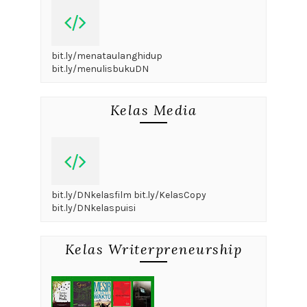
bit.ly/menataulanghidup
bit.ly/menulisbukuDN
Kelas Media
bit.ly/DNkelasfilm bit.ly/KelasCopy
bit.ly/DNkelaspuisi
Kelas Writerpreneurship