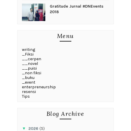
Gratitude Jurnal #DNEvents
2018
Menu
writing
_Fiksi
__cerpen
__novel
__puisi
_non fiksi
_buku
_event
enterpreneurship
resensi
Tips
Blog Archive
▼
2026
(5)