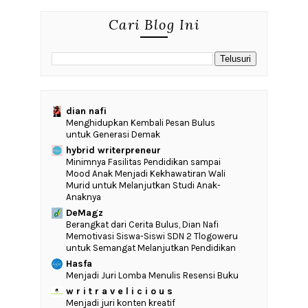
Cari Blog Ini
dian nafi
Menghidupkan Kembali Pesan Bulus
untuk Generasi Demak
hybrid writerpreneur
‎Minimnya Fasilitas Pendidikan sampai
Mood Anak Menjadi Kekhawatiran Wali
Murid untuk Melanjutkan Studi Anak-
Anaknya
DeMagz
‎Berangkat dari Cerita Bulus, Dian Nafi
Memotivasi Siswa-Siswi SDN 2 Tlogoweru
untuk Semangat Melanjutkan Pendidikan
Hasfa
Menjadi Juri Lomba Menulis Resensi Buku
w r i t r a v e l i c i o u s
Menjadi juri konten kreatif