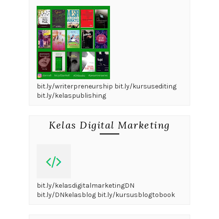
bit.ly/writerpreneurship bit.ly/kursusediting
bit.ly/kelaspublishing
Kelas Digital Marketing
bit.ly/kelasdigitalmarketingDN
bit.ly/DNkelasblog bit.ly/kursusblogtobook