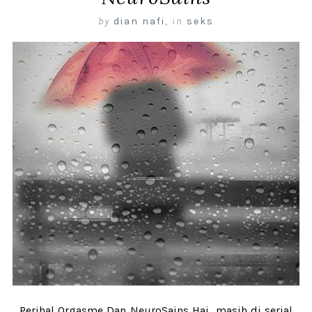
by
dian nafi
,
in
seks
Perihal Orgasme Dan NeuroSains Hai, masih di serial