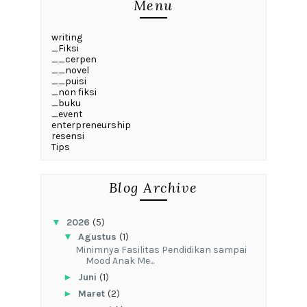
Menu
writing
_Fiksi
__cerpen
__novel
__puisi
_non fiksi
_buku
_event
enterpreneurship
resensi
Tips
Blog Archive
▼
2026
(5)
▼
Agustus
(1)
‎Minimnya Fasilitas Pendidikan sampai
Mood Anak Me...
►
Juni
(1)
►
Maret
(2)