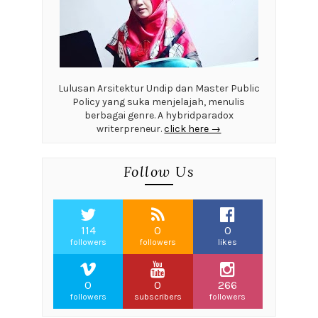
Lulusan Arsitektur Undip dan Master Public
Policy yang suka menjelajah, menulis
berbagai genre. A hybridparadox
writerpreneur.
click here →
Follow Us
114
0
0
followers
followers
likes
0
0
266
followers
subscribers
followers