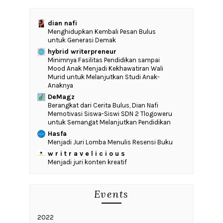
dian nafi
Menghidupkan Kembali Pesan Bulus
untuk Generasi Demak
hybrid writerpreneur
‎Minimnya Fasilitas Pendidikan sampai
Mood Anak Menjadi Kekhawatiran Wali
Murid untuk Melanjutkan Studi Anak-
Anaknya
DeMagz
‎Berangkat dari Cerita Bulus, Dian Nafi
Memotivasi Siswa-Siswi SDN 2 Tlogoweru
untuk Semangat Melanjutkan Pendidikan
Hasfa
Menjadi Juri Lomba Menulis Resensi Buku
w r i t r a v e l i c i o u s
Menjadi juri konten kreatif
Events
2022