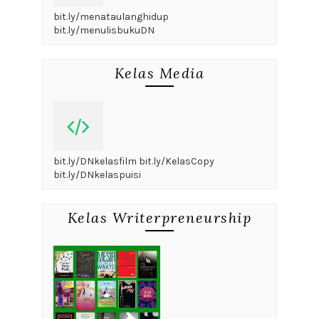
bit.ly/menataulanghidup
bit.ly/menulisbukuDN
Kelas Media
bit.ly/DNkelasfilm bit.ly/KelasCopy
bit.ly/DNkelaspuisi
Kelas Writerpreneurship