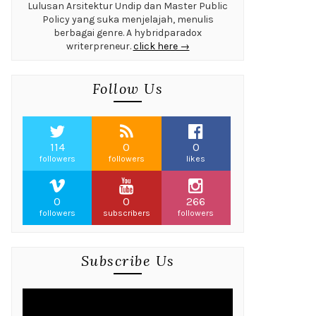
Lulusan Arsitektur Undip dan Master Public
Policy yang suka menjelajah, menulis
berbagai genre. A hybridparadox
writerpreneur.
click here →
Follow Us
114
0
0
followers
followers
likes
0
0
266
followers
subscribers
followers
Subscribe Us