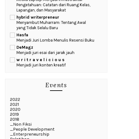
Pengetahuan: Catatan dari Ruang Kelas,
Lapangan, dan Masyarakat
hybrid writerpreneur
Menyambut Muharram: Tentang Awal
yang Tidak Selalu Baru
Hasfa
Menjadi Juri Lomba Menulis Resensi Buku
DeMagz
Menjadi juri esai dari jarak jauh
w r i t r a v e l i c i o u s
Menjadi juri konten kreatif
Events
2022
2021
2020
2019
2018
_Non Fiksi
_People Development
_Enterpreneurship