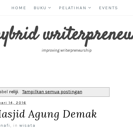
HOME
BUKU
PELATIHAN
EVENTS
hybrid writerpreneu
improving writerpreneurship
label
reliji
.
Tampilkan semua postingan
ari 14, 2016
Masjid Agung Demak
 nafi
,
in
wisata