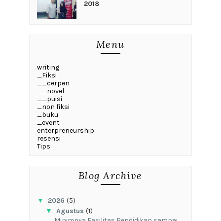
2018
Menu
writing
_Fiksi
__cerpen
__novel
__puisi
_non fiksi
_buku
_event
enterpreneurship
resensi
Tips
Blog Archive
▼
2026
(5)
▼
Agustus
(1)
‎Minimnya Fasilitas Pendidikan sampai