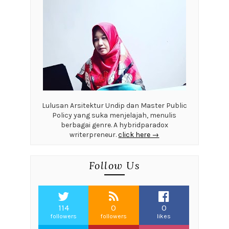
Lulusan Arsitektur Undip dan Master Public
Policy yang suka menjelajah, menulis
berbagai genre. A hybridparadox
writerpreneur.
click here →
Follow Us
114
0
0
followers
followers
likes