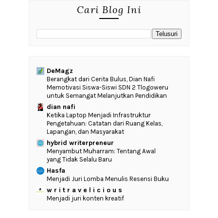
Cari Blog Ini
DeMagz
‎Berangkat dari Cerita Bulus, Dian Nafi
Memotivasi Siswa-Siswi SDN 2 Tlogoweru
untuk Semangat Melanjutkan Pendidikan
dian nafi
Ketika Laptop Menjadi Infrastruktur
Pengetahuan: Catatan dari Ruang Kelas,
Lapangan, dan Masyarakat
hybrid writerpreneur
Menyambut Muharram: Tentang Awal
yang Tidak Selalu Baru
Hasfa
Menjadi Juri Lomba Menulis Resensi Buku
w r i t r a v e l i c i o u s
Menjadi juri konten kreatif