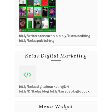
bit.ly/writerpreneurship bit.ly/kursusediting
bit.ly/kelaspublishing
Kelas Digital Marketing
bit.ly/kelasdigitalmarketingDN
bit.ly/DNkelasblog bit.ly/kursusblogtobook
Menu Widget