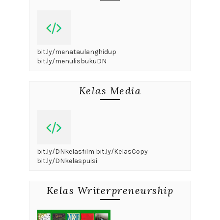
bit.ly/menataulanghidup
bit.ly/menulisbukuDN
Kelas Media
bit.ly/DNkelasfilm bit.ly/KelasCopy
bit.ly/DNkelaspuisi
Kelas Writerpreneurship