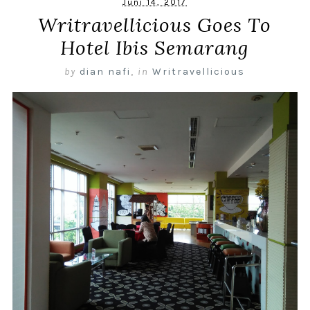
Juni 14, 2017
Writravellicious Goes To
Hotel Ibis Semarang
by
dian nafi
,
in
Writravellicious