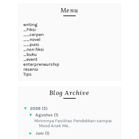
Menu
writing
_Fiksi
__cerpen
__novel
__puisi
_non fiksi
_buku
_event
enterpreneurship
resensi
Tips
Blog Archive
▼
2026
(5)
▼
Agustus
(1)
‎Minimnya Fasilitas Pendidikan sampai
Mood Anak Me...
►
Juni
(1)