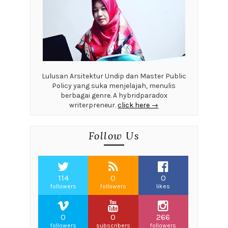
Lulusan Arsitektur Undip dan Master Public
Policy yang suka menjelajah, menulis
berbagai genre. A hybridparadox
writerpreneur.
click here →
Follow Us
114
0
0
followers
followers
likes
0
0
266
followers
subscribers
followers