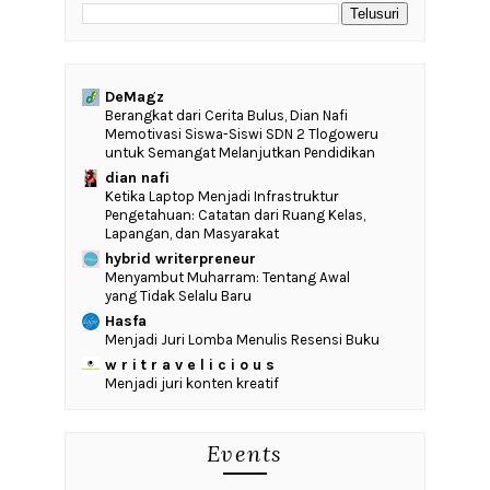
DeMagz
‎Berangkat dari Cerita Bulus, Dian Nafi
Memotivasi Siswa-Siswi SDN 2 Tlogoweru
untuk Semangat Melanjutkan Pendidikan
dian nafi
Ketika Laptop Menjadi Infrastruktur
Pengetahuan: Catatan dari Ruang Kelas,
Lapangan, dan Masyarakat
hybrid writerpreneur
Menyambut Muharram: Tentang Awal
yang Tidak Selalu Baru
Hasfa
Menjadi Juri Lomba Menulis Resensi Buku
w r i t r a v e l i c i o u s
Menjadi juri konten kreatif
Events