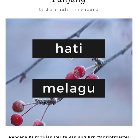
by
dian nafi
,
in
rencana
Rencana Kumpulan Cerita Panjang Krn #sprintmaster