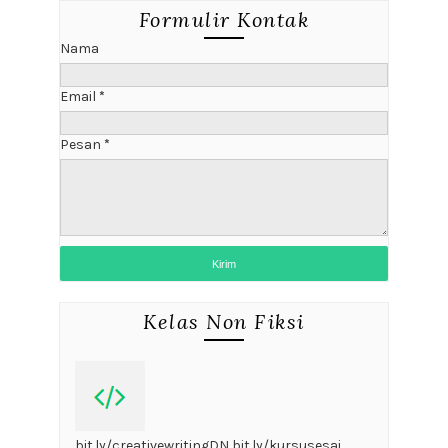
Formulir Kontak
Nama
Email
*
Pesan
*
Kelas Non Fiksi
bit.ly/creativewritingDN bit.ly/kursusesai