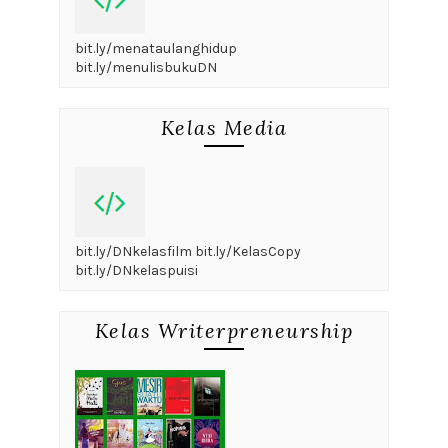
bit.ly/menataulanghidup
bit.ly/menulisbukuDN
Kelas Media
bit.ly/DNkelasfilm bit.ly/KelasCopy
bit.ly/DNkelaspuisi
Kelas Writerpreneurship