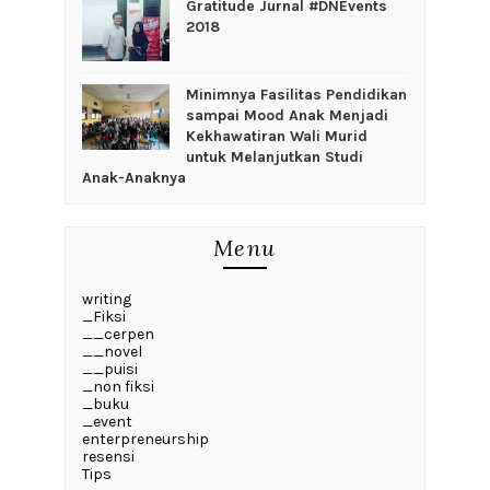
Gratitude Jurnal #DNEvents
2018
‎Minimnya Fasilitas Pendidikan
sampai Mood Anak Menjadi
Kekhawatiran Wali Murid
untuk Melanjutkan Studi
Anak-Anaknya
Menu
writing
_Fiksi
__cerpen
__novel
__puisi
_non fiksi
_buku
_event
enterpreneurship
resensi
Tips