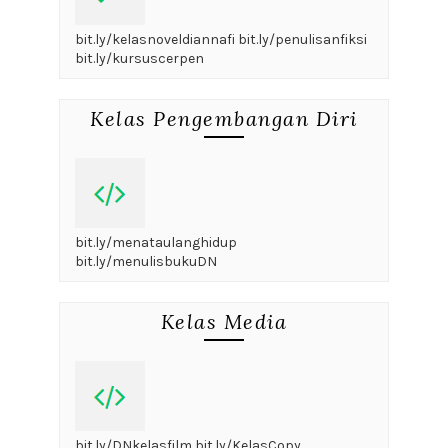
bit.ly/kelasnoveldiannafi bit.ly/penulisanfiksi
bit.ly/kursuscerpen
Kelas Pengembangan Diri
bit.ly/menataulanghidup
bit.ly/menulisbukuDN
Kelas Media
bit.ly/DNkelasfilm bit.ly/KelasCopy