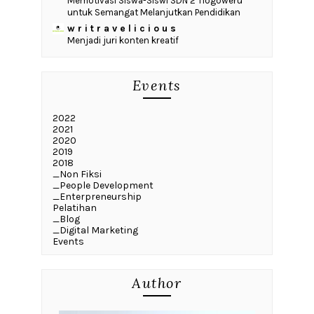
Memotivasi Siswa-Siswi SDN 2 Tlogoweru
untuk Semangat Melanjutkan Pendidikan
w r i t r a v e l i c i o u s
Menjadi juri konten kreatif
Events
2022
2021
2020
2019
2018
_Non Fiksi
_People Development
_Enterpreneurship
Pelatihan
_Blog
_Digital Marketing
Events
Author