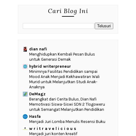
Cari Blog Ini
dian nafi
Menghidupkan Kembali Pesan Bulus
untuk Generasi Demak
hybrid writerpreneur
‎Minimnya Fasilitas Pendidikan sampai
Mood Anak Menjadi Kekhawatiran Wali
Murid untuk Melanjutkan Studi Anak-
Anaknya
DeMagz
‎Berangkat dari Cerita Bulus, Dian Nafi
Memotivasi Siswa-Siswi SDN 2 Tlogoweru
untuk Semangat Melanjutkan Pendidikan
Hasfa
Menjadi Juri Lomba Menulis Resensi Buku
w r i t r a v e l i c i o u s
Menjadi juri konten kreatif