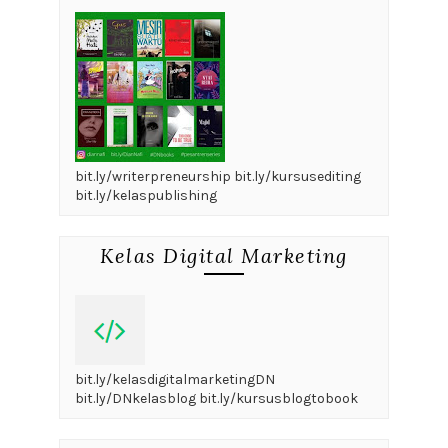
bit.ly/writerpreneurship bit.ly/kursusediting
bit.ly/kelaspublishing
Kelas Digital Marketing
bit.ly/kelasdigitalmarketingDN
bit.ly/DNkelasblog bit.ly/kursusblogtobook