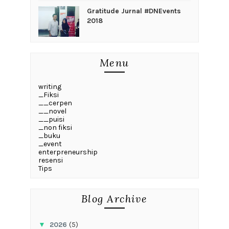
Gratitude Jurnal #DNEvents
2018
Menu
writing
_Fiksi
__cerpen
__novel
__puisi
_non fiksi
_buku
_event
enterpreneurship
resensi
Tips
Blog Archive
▼
2026
(5)