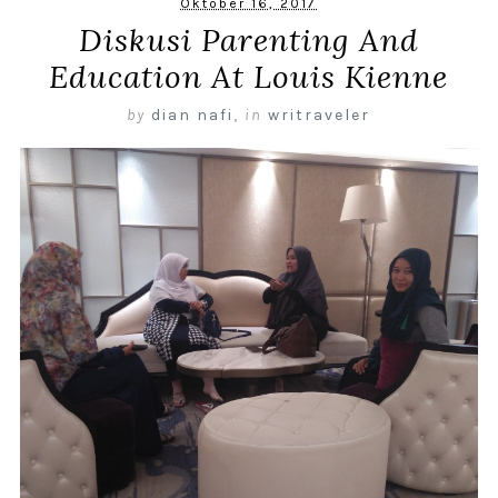
Oktober 16, 2017
Diskusi Parenting And
Education At Louis Kienne
by
dian nafi
,
in
writraveler