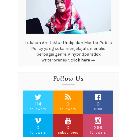
Lulusan Arsitektur Undip dan Master Public
Policy yang suka menjelajah, menulis
berbagai genre. A hybridparadox
writerpreneur.
click here →
Follow Us
114
0
0
followers
followers
likes
0
0
266
followers
subscribers
followers