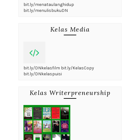
bit.ly/menataulanghidup
bit.ly/menulisbukuDN
Kelas Media
bit.ly/DNkelasfilm bit.ly/KelasCopy
bit.ly/DNkelaspuisi
Kelas Writerpreneurship