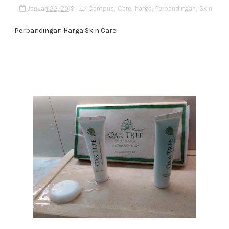
Januari 22, 2019
Campus
,
Care
,
harga
,
Perbandingan
,
Skin
Perbandingan Harga Skin Care