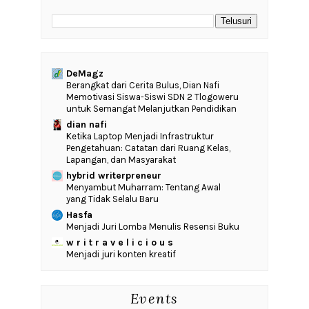
DeMagz
‎Berangkat dari Cerita Bulus, Dian Nafi
Memotivasi Siswa-Siswi SDN 2 Tlogoweru
untuk Semangat Melanjutkan Pendidikan
dian nafi
Ketika Laptop Menjadi Infrastruktur
Pengetahuan: Catatan dari Ruang Kelas,
Lapangan, dan Masyarakat
hybrid writerpreneur
Menyambut Muharram: Tentang Awal
yang Tidak Selalu Baru
Hasfa
Menjadi Juri Lomba Menulis Resensi Buku
w r i t r a v e l i c i o u s
Menjadi juri konten kreatif
Events