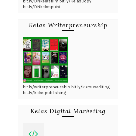
bit.ly/DNkelasfilm bit.ly/KelasCopy
bit.ly/DNkelaspuisi
Kelas Writerpreneurship
bit.ly/writerpreneurship bit.ly/kursusediting
bit.ly/kelaspublishing
Kelas Digital Marketing