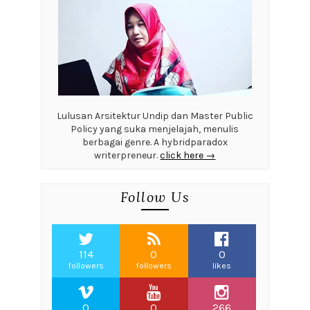
Lulusan Arsitektur Undip dan Master Public
Policy yang suka menjelajah, menulis
berbagai genre. A hybridparadox
writerpreneur.
click here →
Follow Us
114
0
0
followers
followers
likes
0
0
266