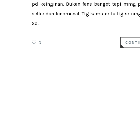
pd keinginan. Bukan fans banget tapi mmg p
seller dan fenomenal. Ttg kamu crita ttg srini
So...
0
CONTI