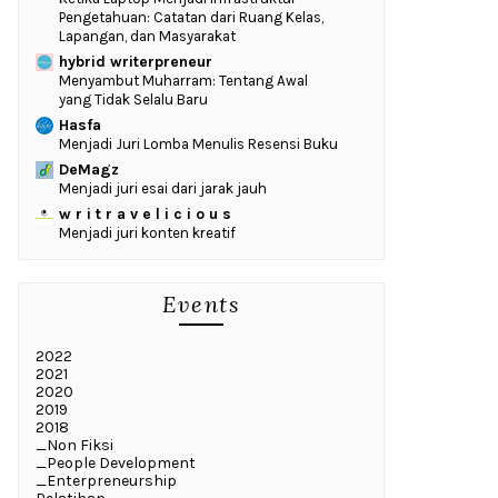
Pengetahuan: Catatan dari Ruang Kelas,
Lapangan, dan Masyarakat
hybrid writerpreneur
Menyambut Muharram: Tentang Awal
yang Tidak Selalu Baru
Hasfa
Menjadi Juri Lomba Menulis Resensi Buku
DeMagz
Menjadi juri esai dari jarak jauh
w r i t r a v e l i c i o u s
Menjadi juri konten kreatif
Events
2022
2021
2020
2019
2018
_Non Fiksi
_People Development
_Enterpreneurship