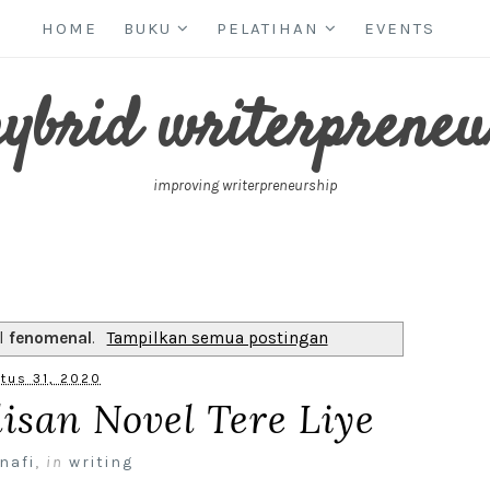
HOME
BUKU
PELATIHAN
EVENTS
hybrid writerpreneu
improving writerpreneurship
el
fenomenal
.
Tampilkan semua postingan
tus 31, 2020
isan Novel Tere Liye
nafi
,
in
writing