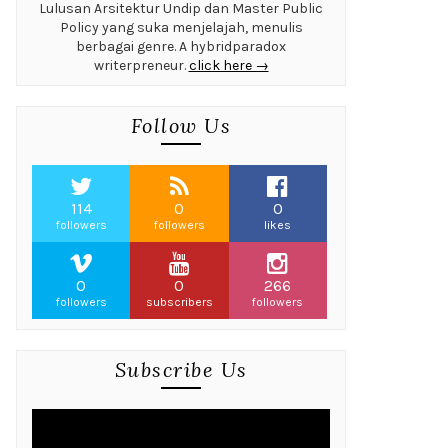
Lulusan Arsitektur Undip dan Master Public
Policy yang suka menjelajah, menulis
berbagai genre. A hybridparadox
writerpreneur.
click here →
Follow Us
114
0
0
followers
followers
likes
0
0
266
followers
subscribers
followers
Subscribe Us