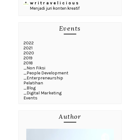
w r i t r a v e l i c i o u s
Menjadi juri konten kreatif
Events
2022
2021
2020
2019
2018
_Non Fiksi
_People Development
_Enterpreneurship
Pelatihan
_Blog
_Digital Marketing
Events
Author