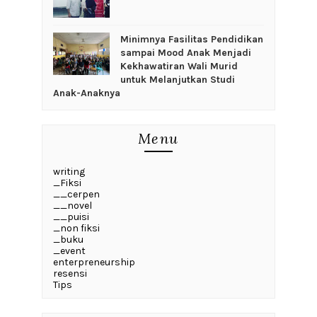
‎Minimnya Fasilitas Pendidikan
sampai Mood Anak Menjadi
Kekhawatiran Wali Murid
untuk Melanjutkan Studi
Anak-Anaknya
Menu
writing
_Fiksi
__cerpen
__novel
__puisi
_non fiksi
_buku
_event
enterpreneurship
resensi
Tips