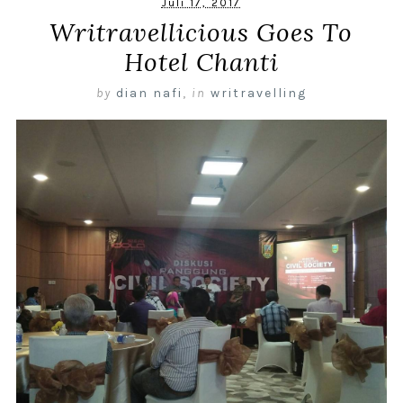
Juli 17, 2017
Writravellicious Goes To
Hotel Chanti
by
dian nafi
,
in
writravelling