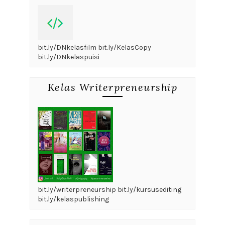
bit.ly/DNkelasfilm bit.ly/KelasCopy
bit.ly/DNkelaspuisi
Kelas Writerpreneurship
bit.ly/writerpreneurship bit.ly/kursusediting
bit.ly/kelaspublishing