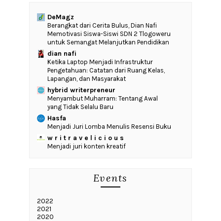
DeMagz
‎Berangkat dari Cerita Bulus, Dian Nafi
Memotivasi Siswa-Siswi SDN 2 Tlogoweru
untuk Semangat Melanjutkan Pendidikan
dian nafi
Ketika Laptop Menjadi Infrastruktur
Pengetahuan: Catatan dari Ruang Kelas,
Lapangan, dan Masyarakat
hybrid writerpreneur
Menyambut Muharram: Tentang Awal
yang Tidak Selalu Baru
Hasfa
Menjadi Juri Lomba Menulis Resensi Buku
w r i t r a v e l i c i o u s
Menjadi juri konten kreatif
Events
2022
2021
2020