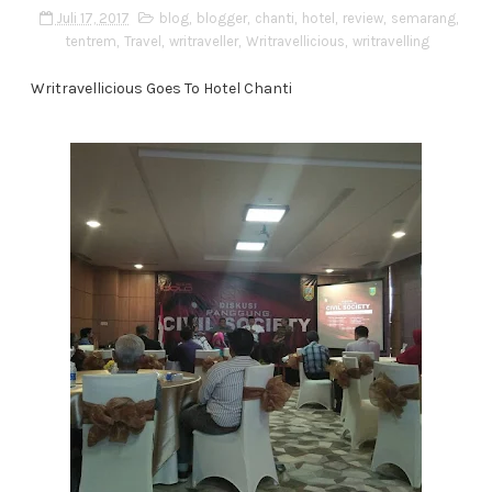
Juli 17, 2017
blog
,
blogger
,
chanti
,
hotel
,
review
,
semarang
,
tentrem
,
Travel
,
writraveller
,
Writravellicious
,
writravelling
Writravellicious Goes To Hotel Chanti