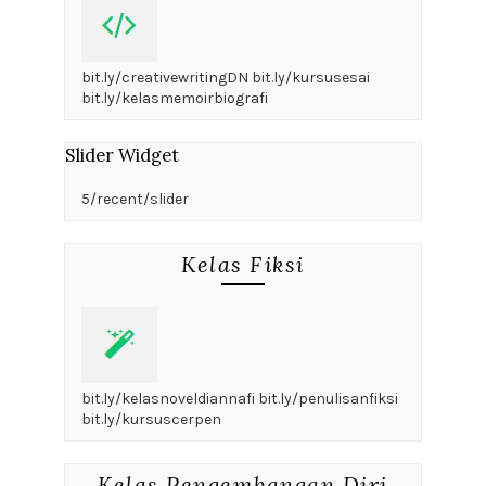
bit.ly/creativewritingDN bit.ly/kursusesai
bit.ly/kelasmemoirbiografi
Slider Widget
5/recent/slider
Kelas Fiksi
bit.ly/kelasnoveldiannafi bit.ly/penulisanfiksi
bit.ly/kursuscerpen
Kelas Pengembangan Diri