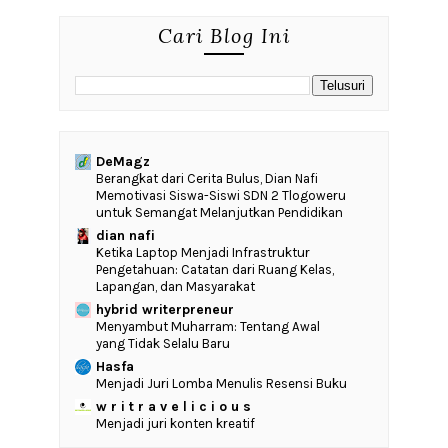
Cari Blog Ini
DeMagz
‎Berangkat dari Cerita Bulus, Dian Nafi
Memotivasi Siswa-Siswi SDN 2 Tlogoweru
untuk Semangat Melanjutkan Pendidikan
dian nafi
Ketika Laptop Menjadi Infrastruktur
Pengetahuan: Catatan dari Ruang Kelas,
Lapangan, dan Masyarakat
hybrid writerpreneur
Menyambut Muharram: Tentang Awal
yang Tidak Selalu Baru
Hasfa
Menjadi Juri Lomba Menulis Resensi Buku
w r i t r a v e l i c i o u s
Menjadi juri konten kreatif