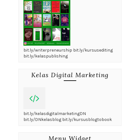
bit.ly/writerpreneurship bit.ly/kursusediting
bit.ly/kelaspublishing
Kelas Digital Marketing
bit.ly/kelasdigitalmarketingDN
bit.ly/DNkelasblog bit.ly/kursusblogtobook
Menu Widget