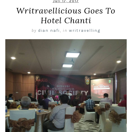
Juli 17, 2017
Writravellicious Goes To
Hotel Chanti
by
dian nafi
,
in
writravelling