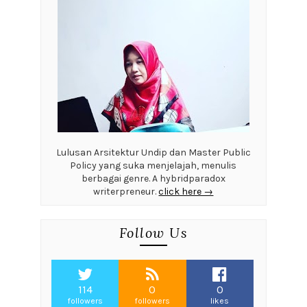
Lulusan Arsitektur Undip dan Master Public
Policy yang suka menjelajah, menulis
berbagai genre. A hybridparadox
writerpreneur.
click here →
Follow Us
114
0
0
followers
followers
likes