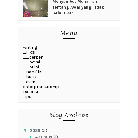
Menyambut Muharram:
Tentang Awal yang Tidak
Selalu Baru
Menu
writing
_Fiksi
__cerpen
__novel
__puisi
_non fiksi
_buku
_event
enterpreneurship
resensi
Tips
Blog Archive
▼
2026
(5)
▼
Agustus
(1)