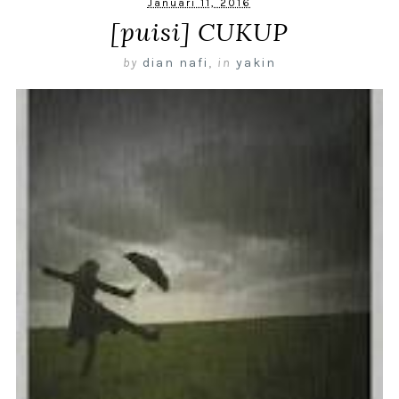
Januari 11, 2016
[puisi] CUKUP
by
dian nafi
,
in
yakin