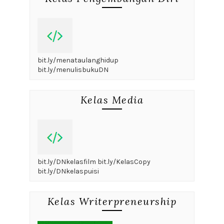
bit.ly/menataulanghidup
bit.ly/menulisbukuDN
Kelas Media
bit.ly/DNkelasfilm bit.ly/KelasCopy
bit.ly/DNkelaspuisi
Kelas Writerpreneurship