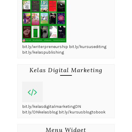
bit.ly/writerpreneurship bit.ly/kursusediting
bit.ly/kelaspublishing
Kelas Digital Marketing
bit.ly/kelasdigitalmarketingDN
bit.ly/DNkelasblog bit.ly/kursusblogtobook
Menu Widget