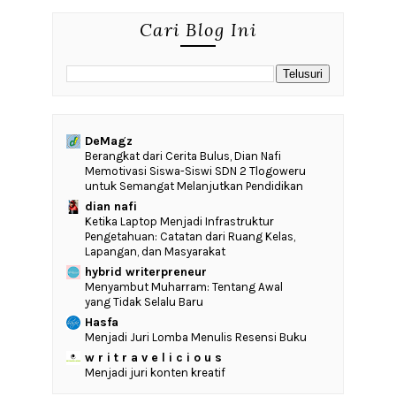
Cari Blog Ini
DeMagz
‎Berangkat dari Cerita Bulus, Dian Nafi
Memotivasi Siswa-Siswi SDN 2 Tlogoweru
untuk Semangat Melanjutkan Pendidikan
dian nafi
Ketika Laptop Menjadi Infrastruktur
Pengetahuan: Catatan dari Ruang Kelas,
Lapangan, dan Masyarakat
hybrid writerpreneur
Menyambut Muharram: Tentang Awal
yang Tidak Selalu Baru
Hasfa
Menjadi Juri Lomba Menulis Resensi Buku
w r i t r a v e l i c i o u s
Menjadi juri konten kreatif