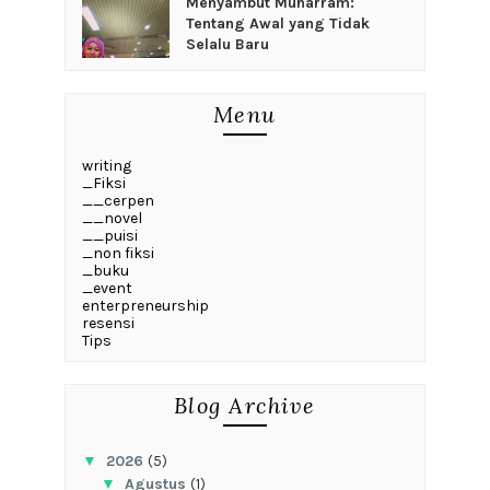
Menyambut Muharram:
Tentang Awal yang Tidak
Selalu Baru
Menu
writing
_Fiksi
__cerpen
__novel
__puisi
_non fiksi
_buku
_event
enterpreneurship
resensi
Tips
Blog Archive
▼
2026
(5)
▼
Agustus
(1)