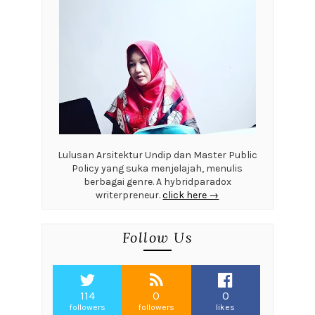
Lulusan Arsitektur Undip dan Master Public
Policy yang suka menjelajah, menulis
berbagai genre. A hybridparadox
writerpreneur.
click here →
Follow Us
114
0
0
followers
followers
likes