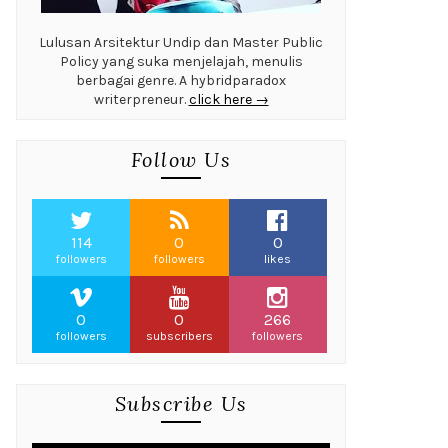
Lulusan Arsitektur Undip dan Master Public
Policy yang suka menjelajah, menulis
berbagai genre. A hybridparadox
writerpreneur.
click here →
Follow Us
114
0
0
followers
followers
likes
0
0
266
followers
subscribers
followers
Subscribe Us