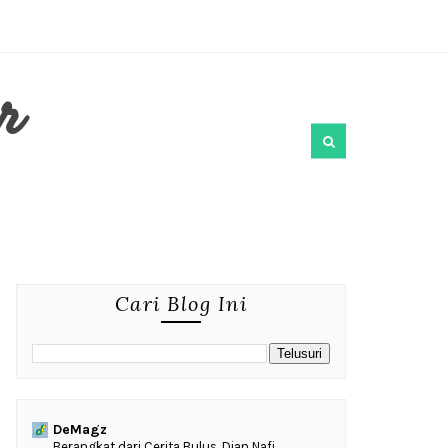
r
Cari Blog Ini
DeMagz
‎Berangkat dari Cerita Bulus, Dian Nafi