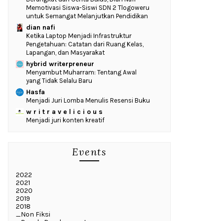
Memotivasi Siswa-Siswi SDN 2 Tlogoweru
untuk Semangat Melanjutkan Pendidikan
dian nafi
Ketika Laptop Menjadi Infrastruktur
Pengetahuan: Catatan dari Ruang Kelas,
Lapangan, dan Masyarakat
hybrid writerpreneur
Menyambut Muharram: Tentang Awal
yang Tidak Selalu Baru
Hasfa
Menjadi Juri Lomba Menulis Resensi Buku
w r i t r a v e l i c i o u s
Menjadi juri konten kreatif
Events
2022
2021
2020
2019
2018
_Non Fiksi