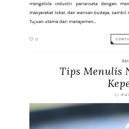
mengelola industri pariwisata dengan me
masyarakat lokal, dan warisan budaya, sambi
Tujuan utama dari manajemen...
0
CONTI
Apr
Tips Menulis
Kep
by
dia