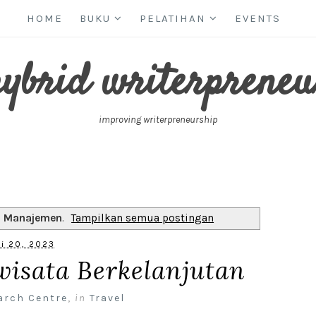
HOME
BUKU
PELATIHAN
EVENTS
hybrid writerpreneu
improving writerpreneurship
l
Manajemen
.
Tampilkan semua postingan
li 20, 2023
isata Berkelanjutan
arch Centre
,
in
Travel