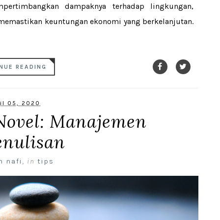
mpertimbangkan dampaknya terhadap lingkungan,
l memastikan keuntungan ekonomi yang berkelanjutan.
NUE READING
il 05, 2020
 Novel: Manajemen
enulisan
n nafi
,
in
tips