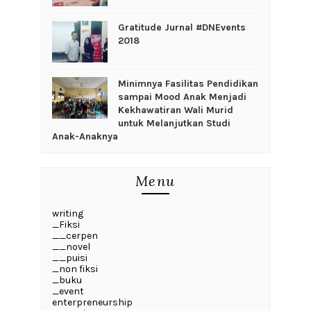
Gratitude Jurnal #DNEvents
2018
‎Minimnya Fasilitas Pendidikan
sampai Mood Anak Menjadi
Kekhawatiran Wali Murid
untuk Melanjutkan Studi
Anak-Anaknya
Menu
writing
_Fiksi
__cerpen
__novel
__puisi
_non fiksi
_buku
_event
enterpreneurship