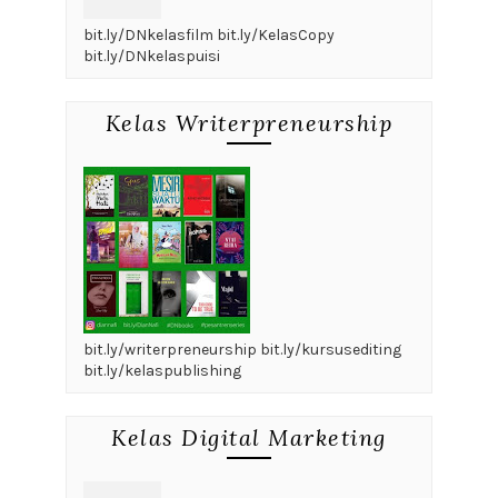
bit.ly/DNkelasfilm bit.ly/KelasCopy
bit.ly/DNkelaspuisi
Kelas Writerpreneurship
bit.ly/writerpreneurship bit.ly/kursusediting
bit.ly/kelaspublishing
Kelas Digital Marketing