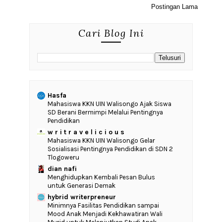
Postingan Lama
Cari Blog Ini
Hasfa
Mahasiswa KKN UIN Walisongo Ajak Siswa
SD Berani Bermimpi Melalui Pentingnya
Pendidikan
w r i t r a v e l i c i o u s
Mahasiswa KKN UIN Walisongo Gelar
Sosialisasi Pentingnya Pendidikan di SDN 2
Tlogoweru
dian nafi
Menghidupkan Kembali Pesan Bulus
untuk Generasi Demak
hybrid writerpreneur
‎Minimnya Fasilitas Pendidikan sampai
Mood Anak Menjadi Kekhawatiran Wali