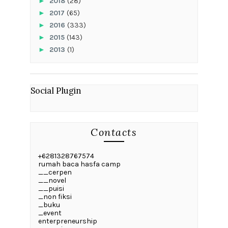
►
2018
(28)
►
2017
(65)
►
2016
(333)
►
2015
(143)
►
2013
(1)
Social Plugin
Contacts
+6281328767574
rumah baca hasfa camp
__cerpen
__novel
__puisi
_non fiksi
_buku
_event
enterpreneurship