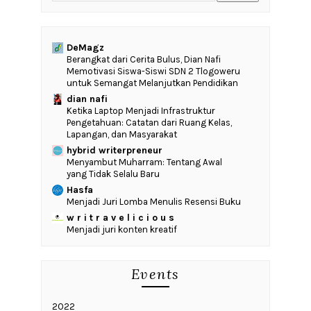
DeMagz
‎Berangkat dari Cerita Bulus, Dian Nafi
Memotivasi Siswa-Siswi SDN 2 Tlogoweru
untuk Semangat Melanjutkan Pendidikan
dian nafi
Ketika Laptop Menjadi Infrastruktur
Pengetahuan: Catatan dari Ruang Kelas,
Lapangan, dan Masyarakat
hybrid writerpreneur
Menyambut Muharram: Tentang Awal
yang Tidak Selalu Baru
Hasfa
Menjadi Juri Lomba Menulis Resensi Buku
w r i t r a v e l i c i o u s
Menjadi juri konten kreatif
Events
2022