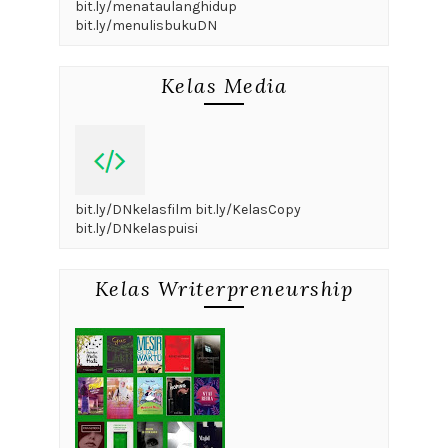
bit.ly/menataulanghidup
bit.ly/menulisbukuDN
Kelas Media
bit.ly/DNkelasfilm bit.ly/KelasCopy
bit.ly/DNkelaspuisi
Kelas Writerpreneurship