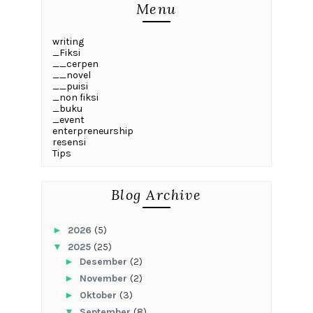
Menu
writing
_Fiksi
__cerpen
__novel
__puisi
_non fiksi
_buku
_event
enterpreneurship
resensi
Tips
Blog Archive
►
2026
(5)
▼
2025
(25)
►
Desember
(2)
►
November
(2)
►
Oktober
(3)
▼
September
(8)