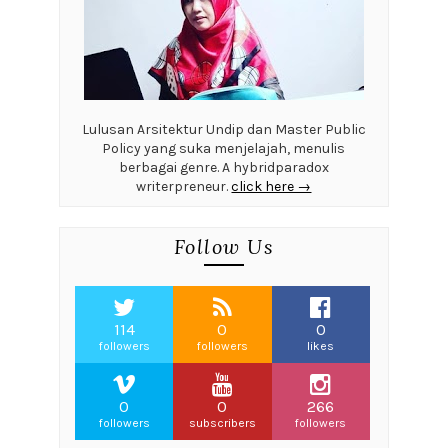
Lulusan Arsitektur Undip dan Master Public
Policy yang suka menjelajah, menulis
berbagai genre. A hybridparadox
writerpreneur.
click here →
Follow Us
114
0
0
followers
followers
likes
0
0
266
followers
subscribers
followers