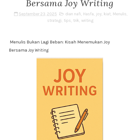
Bersama Joy Writing
September 23, 2025
dian nafi
,
Hasfa
,
joy
,
kiat
,
Menulis
,
strategi
,
tips
,
trik
,
writing
Menulis Bukan Lagi Beban: Kisah Menemukan Joy
Bersama
Joy Writing