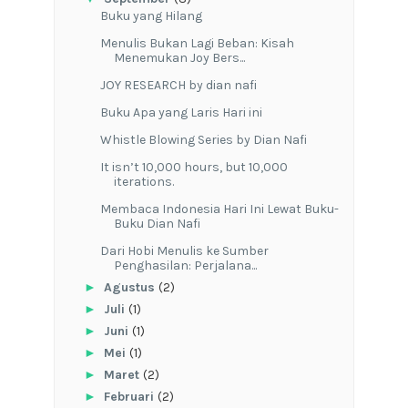
Buku yang Hilang
Menulis Bukan Lagi Beban: Kisah
Menemukan Joy Bers...
JOY RESEARCH by dian nafi
Buku Apa yang Laris Hari ini
Whistle Blowing Series by Dian Nafi
It isn’t 10,000 hours, but 10,000
iterations.
Membaca Indonesia Hari Ini Lewat Buku-
Buku Dian Nafi
Dari Hobi Menulis ke Sumber
Penghasilan: Perjalana...
►
Agustus
(2)
►
Juli
(1)
►
Juni
(1)
►
Mei
(1)
►
Maret
(2)
►
Februari
(2)