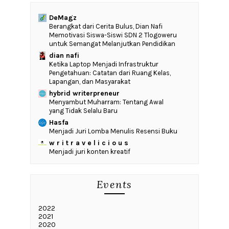
DeMagz
‎Berangkat dari Cerita Bulus, Dian Nafi
Memotivasi Siswa-Siswi SDN 2 Tlogoweru
untuk Semangat Melanjutkan Pendidikan
dian nafi
Ketika Laptop Menjadi Infrastruktur
Pengetahuan: Catatan dari Ruang Kelas,
Lapangan, dan Masyarakat
hybrid writerpreneur
Menyambut Muharram: Tentang Awal
yang Tidak Selalu Baru
Hasfa
Menjadi Juri Lomba Menulis Resensi Buku
w r i t r a v e l i c i o u s
Menjadi juri konten kreatif
Events
2022
2021
2020