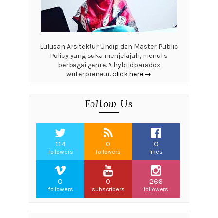
Lulusan Arsitektur Undip dan Master Public
Policy yang suka menjelajah, menulis
berbagai genre. A hybridparadox
writerpreneur.
click here →
Follow Us
114
0
0
followers
followers
likes
0
0
266
followers
subscribers
followers