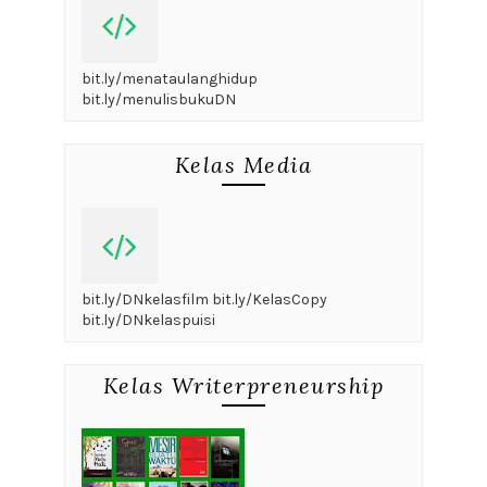
bit.ly/menataulanghidup
bit.ly/menulisbukuDN
Kelas Media
bit.ly/DNkelasfilm bit.ly/KelasCopy
bit.ly/DNkelaspuisi
Kelas Writerpreneurship