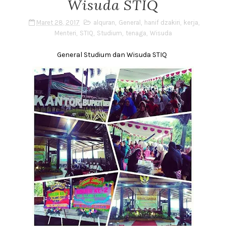
Wisuda STIQ
Maret 28, 2017
alquran
,
General
,
hanif dzakiri
,
kerja
,
Menteri
,
STIQ
,
Studium
,
tenaga
,
Wisuda
General Studium dan Wisuda STIQ