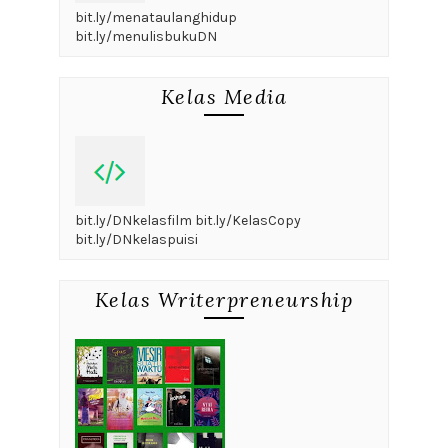
bit.ly/menataulanghidup
bit.ly/menulisbukuDN
Kelas Media
bit.ly/DNkelasfilm bit.ly/KelasCopy
bit.ly/DNkelaspuisi
Kelas Writerpreneurship