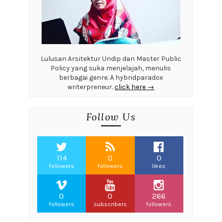
Lulusan Arsitektur Undip dan Master Public
Policy yang suka menjelajah, menulis
berbagai genre. A hybridparadox
writerpreneur.
click here →
Follow Us
114
0
0
followers
followers
likes
0
0
266
followers
subscribers
followers