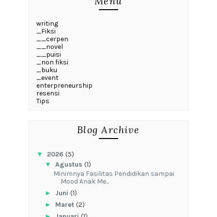
Menu
writing
_Fiksi
__cerpen
__novel
__puisi
_non fiksi
_buku
_event
enterpreneurship
resensi
Tips
Blog Archive
▼
2026
(5)
▼
Agustus
(1)
‎Minimnya Fasilitas Pendidikan sampai
Mood Anak Me...
►
Juni
(1)
►
Maret
(2)
►
Januari
(1)