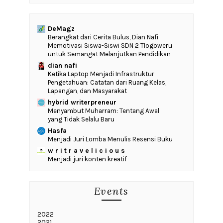
DeMagz
‎Berangkat dari Cerita Bulus, Dian Nafi
Memotivasi Siswa-Siswi SDN 2 Tlogoweru
untuk Semangat Melanjutkan Pendidikan
dian nafi
Ketika Laptop Menjadi Infrastruktur
Pengetahuan: Catatan dari Ruang Kelas,
Lapangan, dan Masyarakat
hybrid writerpreneur
Menyambut Muharram: Tentang Awal
yang Tidak Selalu Baru
Hasfa
Menjadi Juri Lomba Menulis Resensi Buku
w r i t r a v e l i c i o u s
Menjadi juri konten kreatif
Events
2022
2021