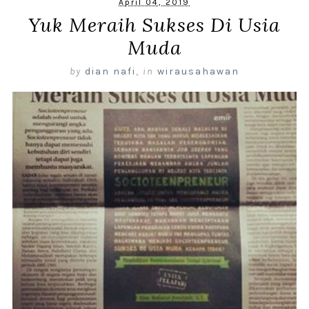
April 04, 2019
Yuk Meraih Sukses Di Usia
Muda
by
dian nafi
,
in
wirausahawan