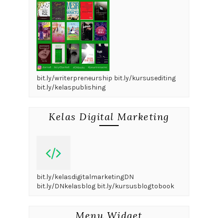
bit.ly/writerpreneurship bit.ly/kursusediting
bit.ly/kelaspublishing
Kelas Digital Marketing
bit.ly/kelasdigitalmarketingDN
bit.ly/DNkelasblog bit.ly/kursusblogtobook
Menu Widget