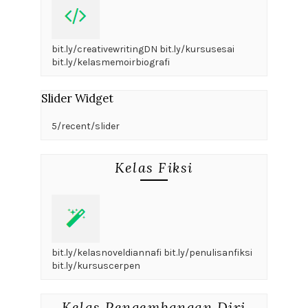
bit.ly/creativewritingDN bit.ly/kursusesai
bit.ly/kelasmemoirbiografi
Slider Widget
5/recent/slider
Kelas Fiksi
bit.ly/kelasnoveldiannafi bit.ly/penulisanfiksi
bit.ly/kursuscerpen
Kelas Pengembangan Diri