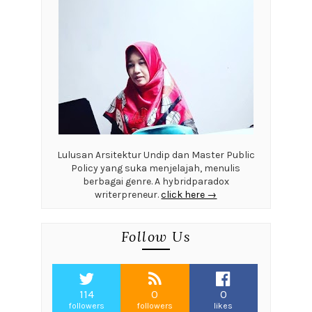
Lulusan Arsitektur Undip dan Master Public
Policy yang suka menjelajah, menulis
berbagai genre. A hybridparadox
writerpreneur.
click here →
Follow Us
114
0
0
followers
followers
likes