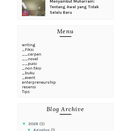
Menyambut Muharram:
Tentang Awal yang Tidak
Selalu Baru
Menu
writing
_Fiksi
__cerpen
__novel
__puisi
_non fiksi
_buku
_event
enterpreneurship
resensi
Tips
Blog Archive
▼
2026
(5)
▼
Agustus
(1)