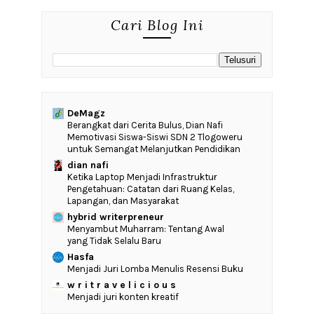
Cari Blog Ini
DeMagz
‎Berangkat dari Cerita Bulus, Dian Nafi
Memotivasi Siswa-Siswi SDN 2 Tlogoweru
untuk Semangat Melanjutkan Pendidikan
dian nafi
Ketika Laptop Menjadi Infrastruktur
Pengetahuan: Catatan dari Ruang Kelas,
Lapangan, dan Masyarakat
hybrid writerpreneur
Menyambut Muharram: Tentang Awal
yang Tidak Selalu Baru
Hasfa
Menjadi Juri Lomba Menulis Resensi Buku
w r i t r a v e l i c i o u s
Menjadi juri konten kreatif