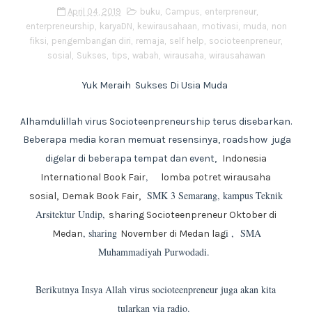
April 04, 2019
buku
,
Campus
,
enterpreneur
,
enterpreneurship
,
karyaDN
,
kewirausahaan
,
motivasi
,
muda
,
non
fiksi
,
pengembangan diri
,
remaja
,
self help
,
socioteenpreneur
,
sosial
,
Sukses
,
tips
,
wabah
,
wirausaha
,
wirausahawan
Yuk Meraih Sukses Di Usia Muda
Alhamdulillah virus Socioteenpreneurship terus disebarkan.
Beberapa media koran memuat resensinya, roadshow juga
digelar di beberapa tempat dan event,
Indonesia
,
International Book Fair
lomba potret wirausaha
SMK 3 Semarang, kampus Teknik
sosial,
Demak Book Fair,
Arsitektur Undip,
sharing Socioteenpreneur Oktober di
, sharing
i , SMA
Medan
November di Medan lag
Muhammadiyah Purwodadi.
Berikutnya Insya Allah virus socioteenpreneur juga akan kita
tularkan via radio.