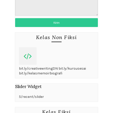
Kelas Non Fiksi
bit.ly/creativewritingDN bit.ly/kursusesai
bit.ly/kelasmemoirbiografi
Slider Widget
5/recent/slider
Kelas Fiksi