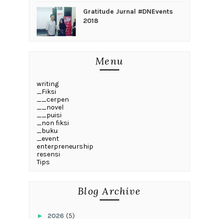
Gratitude Jurnal #DNEvents
2018
Menu
writing
_Fiksi
__cerpen
__novel
__puisi
_non fiksi
_buku
_event
enterpreneurship
resensi
Tips
Blog Archive
►
2026
(5)