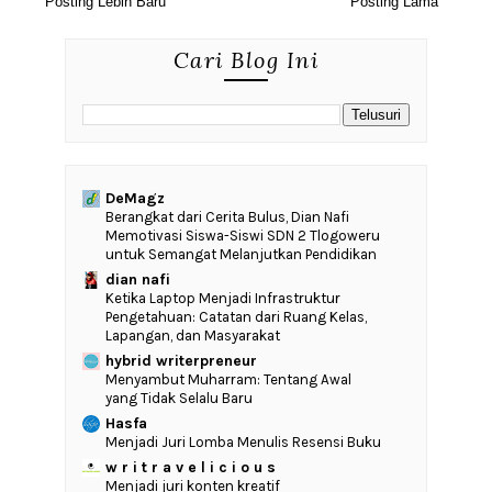
Posting Lebih Baru
Posting Lama
Cari Blog Ini
DeMagz
‎Berangkat dari Cerita Bulus, Dian Nafi
Memotivasi Siswa-Siswi SDN 2 Tlogoweru
untuk Semangat Melanjutkan Pendidikan
dian nafi
Ketika Laptop Menjadi Infrastruktur
Pengetahuan: Catatan dari Ruang Kelas,
Lapangan, dan Masyarakat
hybrid writerpreneur
Menyambut Muharram: Tentang Awal
yang Tidak Selalu Baru
Hasfa
Menjadi Juri Lomba Menulis Resensi Buku
w r i t r a v e l i c i o u s
Menjadi juri konten kreatif