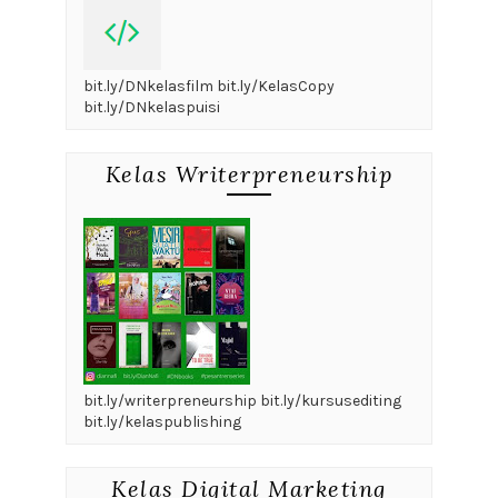
bit.ly/DNkelasfilm bit.ly/KelasCopy
bit.ly/DNkelaspuisi
Kelas Writerpreneurship
bit.ly/writerpreneurship bit.ly/kursusediting
bit.ly/kelaspublishing
Kelas Digital Marketing