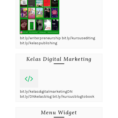
bit.ly/writerpreneurship bit.ly/kursusediting
bit.ly/kelaspublishing
Kelas Digital Marketing
bit.ly/kelasdigitalmarketingDN
bit.ly/DNkelasblog bit.ly/kursusblogtobook
Menu Widget