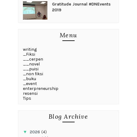
Gratitude Journal #DNEvents
2019
Menu
writing
_Fiksi
__cerpen
__novel
__puisi
_non fiksi
_buku
_event
enterpreneurship
resensi
Tips
Blog Archive
▼
2026
(4)