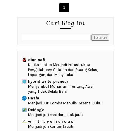
1
Cari Blog Ini
dian nafi
Ketika Laptop Menjadi Infrastruktur
Pengetahuan: Catatan dari Ruang Kelas,
Lapangan, dan Masyarakat
hybrid writerpreneur
Menyambut Muharram: Tentang Awal
yang Tidak Selalu Baru
Hasfa
Menjadi Juri Lomba Menulis Resensi Buku
DeMagz
Menjadi juri esai dari jarak jauh
w r i t r a v e l i c i o u s
Menjadi juri konten kreatif