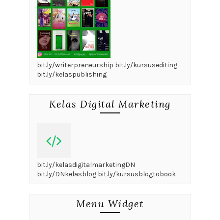
bit.ly/writerpreneurship bit.ly/kursusediting
bit.ly/kelaspublishing
Kelas Digital Marketing
bit.ly/kelasdigitalmarketingDN
bit.ly/DNkelasblog bit.ly/kursusblogtobook
Menu Widget