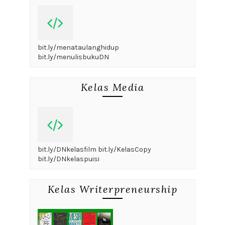
bit.ly/menataulanghidup
bit.ly/menulisbukuDN
Kelas Media
bit.ly/DNkelasfilm bit.ly/KelasCopy
bit.ly/DNkelaspuisi
Kelas Writerpreneurship