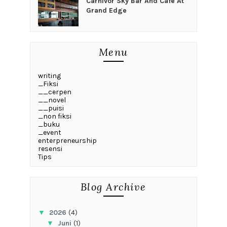
Carnivor Sky Bar And Cafe At
Grand Edge
Menu
writing
_Fiksi
__cerpen
__novel
__puisi
_non fiksi
_buku
_event
enterpreneurship
resensi
Tips
Blog Archive
▼
2026
(4)
▼
Juni
(1)