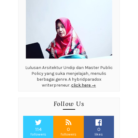
Lulusan Arsitektur Undip dan Master Public
Policy yang suka menjelajah, menulis
berbagai genre. A hybridparadox
writerpreneur.
click here →
Follow Us
114
0
0
followers
followers
likes