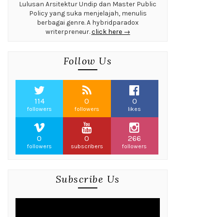
Lulusan Arsitektur Undip dan Master Public
Policy yang suka menjelajah, menulis
berbagai genre. A hybridparadox
writerpreneur.
click here →
Follow Us
114
0
0
followers
followers
likes
0
0
266
followers
subscribers
followers
Subscribe Us