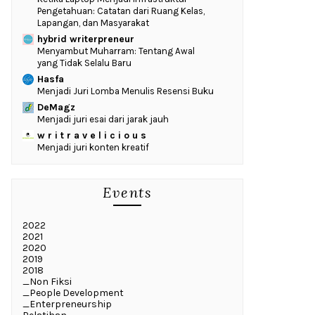
Pengetahuan: Catatan dari Ruang Kelas,
Lapangan, dan Masyarakat
hybrid writerpreneur
Menyambut Muharram: Tentang Awal
yang Tidak Selalu Baru
Hasfa
Menjadi Juri Lomba Menulis Resensi Buku
DeMagz
Menjadi juri esai dari jarak jauh
w r i t r a v e l i c i o u s
Menjadi juri konten kreatif
Events
2022
2021
2020
2019
2018
_Non Fiksi
_People Development
_Enterpreneurship