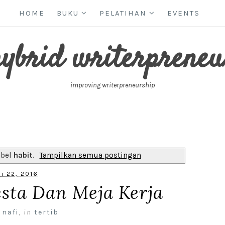
HOME
BUKU
PELATIHAN
EVENTS
hybrid writerpreneu
improving writerpreneurship
abel
habit
.
Tampilkan semua postingan
li 22, 2016
esta Dan Meja Kerja
 nafi
,
in
tertib