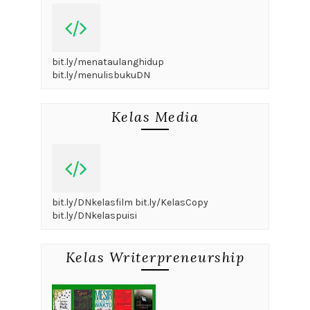
bit.ly/menataulanghidup
bit.ly/menulisbukuDN
Kelas Media
bit.ly/DNkelasfilm bit.ly/KelasCopy
bit.ly/DNkelaspuisi
Kelas Writerpreneurship