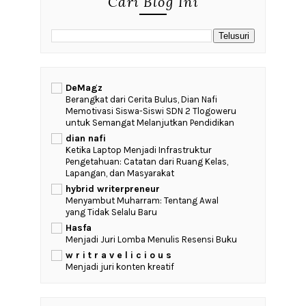
Cari Blog Ini
DeMagz
‎Berangkat dari Cerita Bulus, Dian Nafi
Memotivasi Siswa-Siswi SDN 2 Tlogoweru
untuk Semangat Melanjutkan Pendidikan
dian nafi
Ketika Laptop Menjadi Infrastruktur
Pengetahuan: Catatan dari Ruang Kelas,
Lapangan, dan Masyarakat
hybrid writerpreneur
Menyambut Muharram: Tentang Awal
yang Tidak Selalu Baru
Hasfa
Menjadi Juri Lomba Menulis Resensi Buku
w r i t r a v e l i c i o u s
Menjadi juri konten kreatif