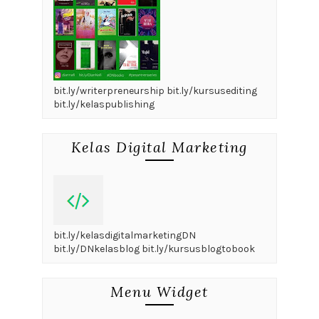
bit.ly/writerpreneurship bit.ly/kursusediting
bit.ly/kelaspublishing
Kelas Digital Marketing
bit.ly/kelasdigitalmarketingDN
bit.ly/DNkelasblog bit.ly/kursusblogtobook
Menu Widget