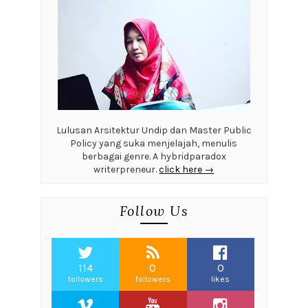
Lulusan Arsitektur Undip dan Master Public
Policy yang suka menjelajah, menulis
berbagai genre. A hybridparadox
writerpreneur.
click here →
Follow Us
114
0
0
followers
followers
likes