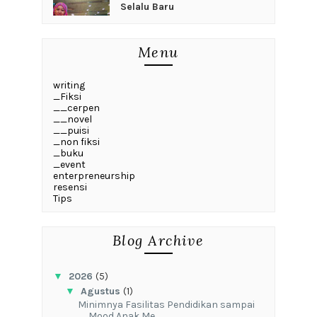
Selalu Baru
Menu
writing
_Fiksi
__cerpen
__novel
__puisi
_non fiksi
_buku
_event
enterpreneurship
resensi
Tips
Blog Archive
▼
2026
(5)
▼
Agustus
(1)
‎Minimnya Fasilitas Pendidikan sampai
Mood Anak Me...