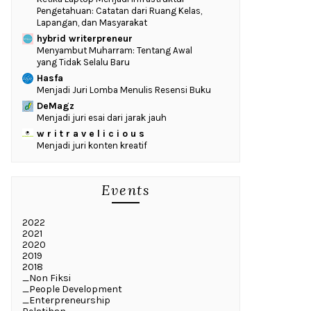
Pengetahuan: Catatan dari Ruang Kelas,
Lapangan, dan Masyarakat
hybrid writerpreneur
Menyambut Muharram: Tentang Awal
yang Tidak Selalu Baru
Hasfa
Menjadi Juri Lomba Menulis Resensi Buku
DeMagz
Menjadi juri esai dari jarak jauh
w r i t r a v e l i c i o u s
Menjadi juri konten kreatif
Events
2022
2021
2020
2019
2018
_Non Fiksi
_People Development
_Enterpreneurship