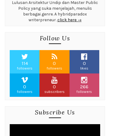
Lulusan Arsitektur Undip dan Master Public
Policy yang suka menjelajah, menulis
berbagai genre. A hybridparadox
writerpreneur.
click here →
Follow Us
114
0
0
followers
followers
likes
0
0
266
followers
subscribers
followers
Subscribe Us