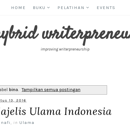
HOME
BUKU
PELATIHAN
EVENTS
hybrid writerpreneu
improving writerpreneurship
abel
bina
.
Tampilkan semua postingan
tus 13, 2016
ajelis Ulama Indonesia
 nafi
,
in
Ulama