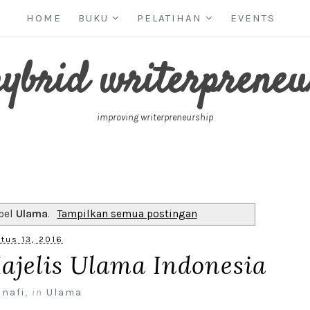
HOME
BUKU
PELATIHAN
EVENTS
hybrid writerpreneu
improving writerpreneurship
bel
Ulama
.
Tampilkan semua postingan
tus 13, 2016
ajelis Ulama Indonesia
 nafi
,
in
Ulama