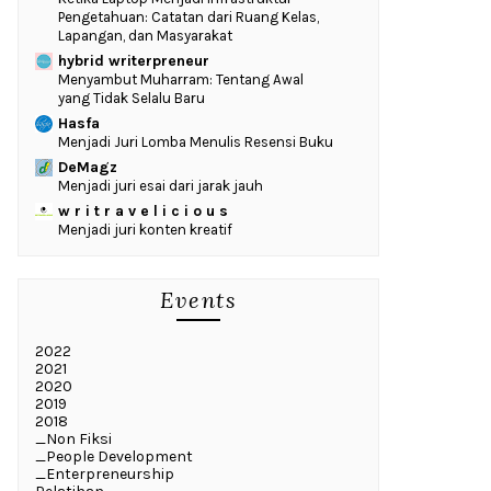
Pengetahuan: Catatan dari Ruang Kelas,
Lapangan, dan Masyarakat
hybrid writerpreneur
Menyambut Muharram: Tentang Awal
yang Tidak Selalu Baru
Hasfa
Menjadi Juri Lomba Menulis Resensi Buku
DeMagz
Menjadi juri esai dari jarak jauh
w r i t r a v e l i c i o u s
Menjadi juri konten kreatif
Events
2022
2021
2020
2019
2018
_Non Fiksi
_People Development
_Enterpreneurship