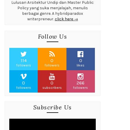
Lulusan Arsitektur Undip dan Master Public
Policy yang suka menjelajah, menulis
berbagai genre. A hybridparadox
writerpreneur.
click here →
Follow Us
114
0
0
followers
followers
likes
0
0
266
followers
subscribers
followers
Subscribe Us