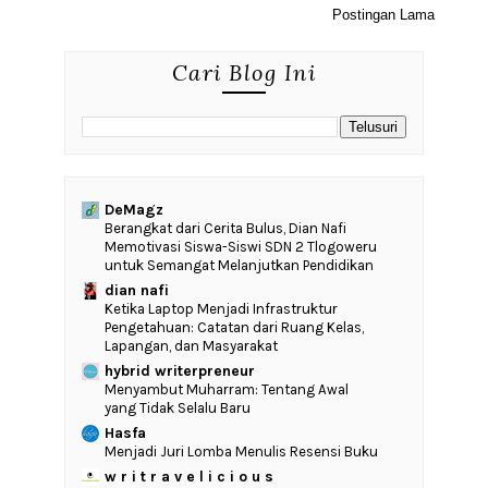
Postingan Lama
Cari Blog Ini
DeMagz
‎Berangkat dari Cerita Bulus, Dian Nafi
Memotivasi Siswa-Siswi SDN 2 Tlogoweru
untuk Semangat Melanjutkan Pendidikan
dian nafi
Ketika Laptop Menjadi Infrastruktur
Pengetahuan: Catatan dari Ruang Kelas,
Lapangan, dan Masyarakat
hybrid writerpreneur
Menyambut Muharram: Tentang Awal
yang Tidak Selalu Baru
Hasfa
Menjadi Juri Lomba Menulis Resensi Buku
w r i t r a v e l i c i o u s