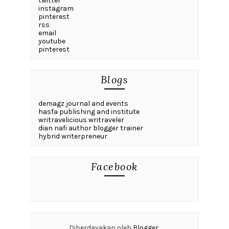
twitter
instagram
pinterest
rss
email
youtube
pinterest
Blogs
demagz journal and events
hasfa publishing and institute
writravelicious writraveler
dian nafi author blogger trainer
hybrid writerpreneur
Facebook
Diberdayakan oleh
Blogger
.