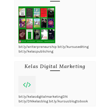
bit.ly/writerpreneurship bit.ly/kursusediting
bit.ly/kelaspublishing
Kelas Digital Marketing
bit.ly/kelasdigitalmarketingDN
bit.ly/DNkelasblog bit.ly/kursusblogtobook