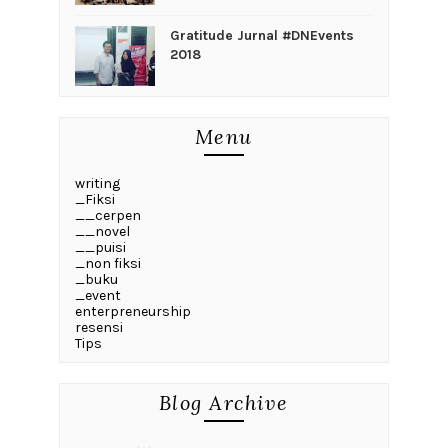
Gratitude Jurnal #DNEvents
2018
Menu
writing
_Fiksi
__cerpen
__novel
__puisi
_non fiksi
_buku
_event
enterpreneurship
resensi
Tips
Blog Archive