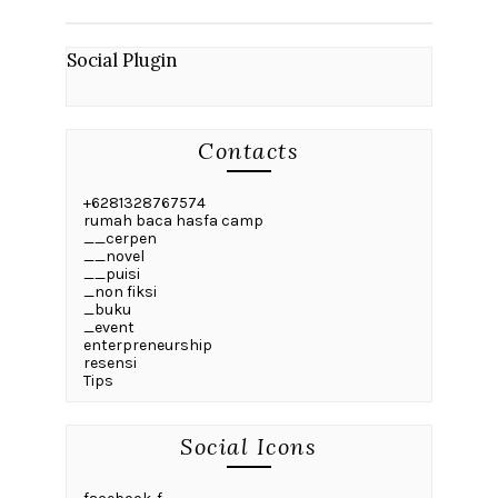
Social Plugin
Contacts
+6281328767574
rumah baca hasfa camp
__cerpen
__novel
__puisi
_non fiksi
_buku
_event
enterpreneurship
resensi
Tips
Social Icons