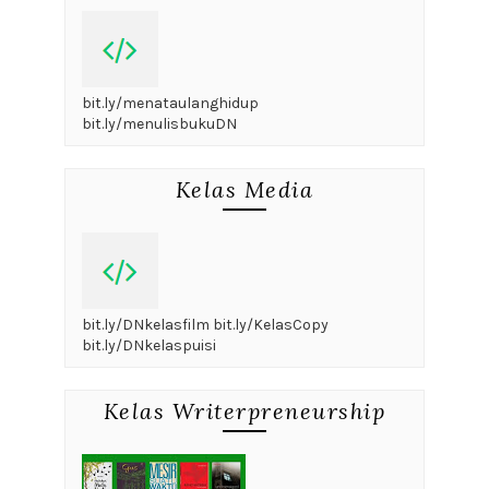
bit.ly/menataulanghidup
bit.ly/menulisbukuDN
Kelas Media
bit.ly/DNkelasfilm bit.ly/KelasCopy
bit.ly/DNkelaspuisi
Kelas Writerpreneurship