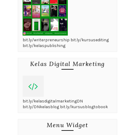
bit.ly/writerpreneurship bit.ly/kursusediting
bit.ly/kelaspublishing
Kelas Digital Marketing
bit.ly/kelasdigitalmarketingDN
bit.ly/DNkelasblog bit.ly/kursusblogtobook
Menu Widget