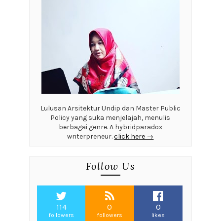
Lulusan Arsitektur Undip dan Master Public
Policy yang suka menjelajah, menulis
berbagai genre. A hybridparadox
writerpreneur.
click here →
Follow Us
114
0
0
followers
followers
likes