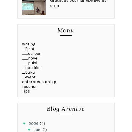
Gratitude Journal #DNEvents
2019
Menu
writing
_Fiksi
__cerpen
__novel
__puisi
_non fiksi
_buku
_event
enterpreneurship
resensi
Tips
Blog Archive
▼
2026
(4)
▼
Juni
(1)