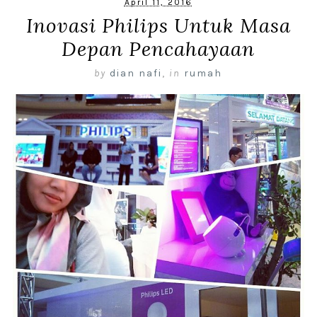
April 11, 2016
Inovasi Philips Untuk Masa
Depan Pencahayaan
by
dian nafi
,
in
rumah