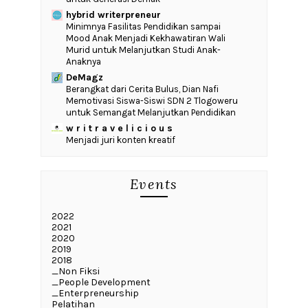
hybrid writerpreneur
‎Minimnya Fasilitas Pendidikan sampai
Mood Anak Menjadi Kekhawatiran Wali
Murid untuk Melanjutkan Studi Anak-
Anaknya
DeMagz
‎Berangkat dari Cerita Bulus, Dian Nafi
Memotivasi Siswa-Siswi SDN 2 Tlogoweru
untuk Semangat Melanjutkan Pendidikan
w r i t r a v e l i c i o u s
Menjadi juri konten kreatif
Events
2022
2021
2020
2019
2018
_Non Fiksi
_People Development
_Enterpreneurship
Pelatihan