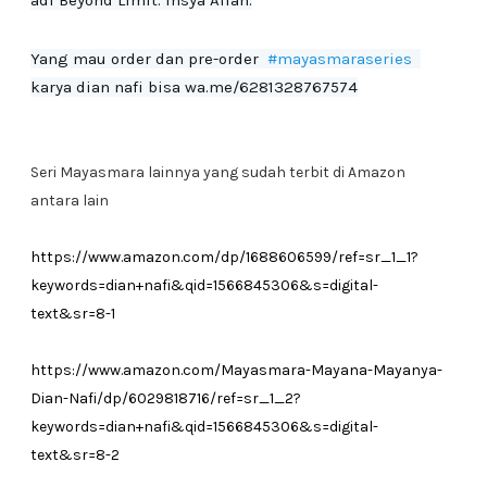
adl Beyond Limit. Insya Allah.
Yang mau order dan pre-order  
#mayasmaraseries
karya dian nafi bisa wa.me/6281328767574
Seri Mayasmara lainnya yang sudah terbit di Amazon
antara lain
https://www.amazon.com/dp/1688606599/ref=sr_1_1?
keywords=dian+nafi&qid=1566845306&s=digital-
text&sr=8-1
https://www.amazon.com/Mayasmara-Mayana-Mayanya-
Dian-Nafi/dp/6029818716/ref=sr_1_2?
keywords=dian+nafi&qid=1566845306&s=digital-
text&sr=8-2