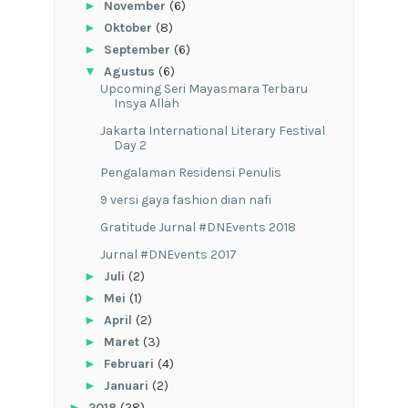
►
November
(6)
►
Oktober
(8)
►
September
(6)
▼
Agustus
(6)
Upcoming Seri Mayasmara Terbaru
Insya Allah
Jakarta International Literary Festival
Day 2
Pengalaman Residensi Penulis
9 versi gaya fashion dian nafi
Gratitude Jurnal #DNEvents 2018
Jurnal #DNEvents 2017
►
Juli
(2)
►
Mei
(1)
►
April
(2)
►
Maret
(3)
►
Februari
(4)
►
Januari
(2)
►
2018
(28)