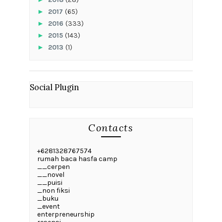
►
2017
(65)
►
2016
(333)
►
2015
(143)
►
2013
(1)
Social Plugin
Contacts
+6281328767574
rumah baca hasfa camp
__cerpen
__novel
__puisi
_non fiksi
_buku
_event
enterpreneurship