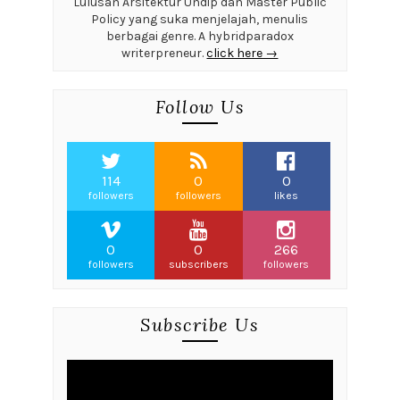
Lulusan Arsitektur Undip dan Master Public
Policy yang suka menjelajah, menulis
berbagai genre. A hybridparadox
writerpreneur.
click here →
Follow Us
114
0
0
followers
followers
likes
0
0
266
followers
subscribers
followers
Subscribe Us