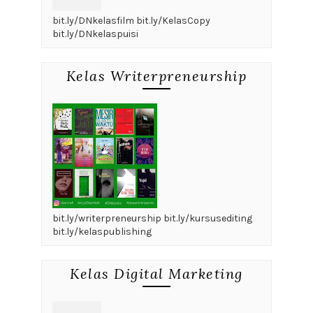
bit.ly/DNkelasfilm bit.ly/KelasCopy
bit.ly/DNkelaspuisi
Kelas Writerpreneurship
bit.ly/writerpreneurship bit.ly/kursusediting
bit.ly/kelaspublishing
Kelas Digital Marketing