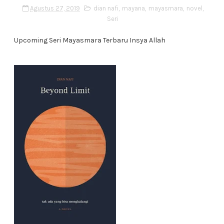
Agustus 27, 2019
dian nafi
,
mayana
,
mayasmara
,
novel
,
Seri
Upcoming Seri Mayasmara Terbaru Insya Allah