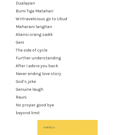
Dualapan
Bumi Tiga Matahari
Writravelicious go to Ubud
Maharani langitan
Aliansi orang sadik
Geni
The side of cycle
Further understanding
After I adore you back
Never ending love story
God’s joke
Genuine laugh
Reuni
No proper good bye
beyond limit