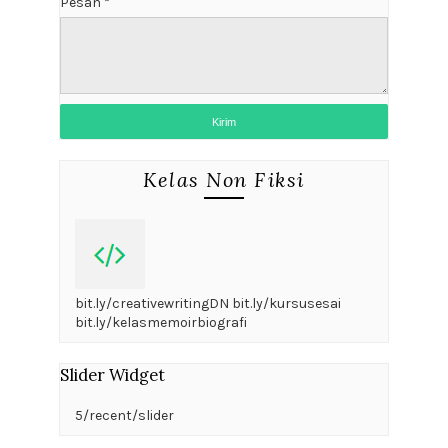
Pesan
*
Kelas Non Fiksi
bit.ly/creativewritingDN bit.ly/kursusesai
bit.ly/kelasmemoirbiografi
Slider Widget
5/recent/slider