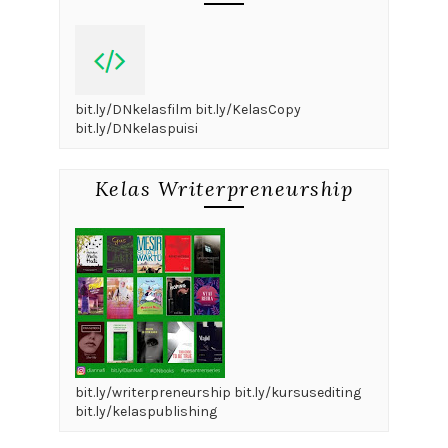
bit.ly/DNkelasfilm bit.ly/KelasCopy
bit.ly/DNkelaspuisi
Kelas Writerpreneurship
bit.ly/writerpreneurship bit.ly/kursusediting
bit.ly/kelaspublishing