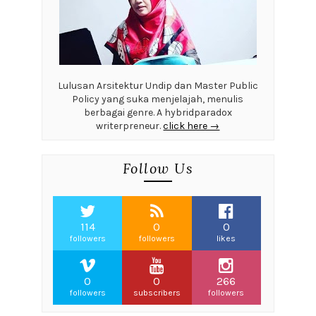
Lulusan Arsitektur Undip dan Master Public
Policy yang suka menjelajah, menulis
berbagai genre. A hybridparadox
writerpreneur.
click here →
Follow Us
114
0
0
followers
followers
likes
0
0
266
followers
subscribers
followers