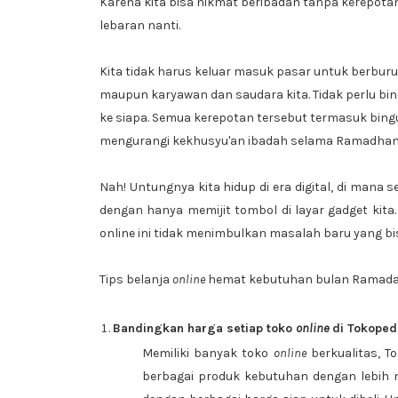
Karena kita bisa nikmat beribadah tanpa kerepo
lebaran nanti.
Kita tidak harus keluar masuk pasar untuk berburu 
maupun karyawan dan saudara kita. Tidak perlu bin
ke siapa. Semua kerepotan tersebut termasuk bin
mengurangi kekhusyu'an ibadah selama Ramadhan
Nah! Untungnya kita hidup di era digital, di mana
dengan hanya memijit tombol di layar gadget kita
online ini tidak menimbulkan masalah baru yang 
Tips belanja
online
hemat kebutuhan bulan Ramada
Bandingkan harga setiap toko
online
di Tokoped
Memiliki banyak toko
online
berkualitas, 
berbagai produk kebutuhan dengan lebih 