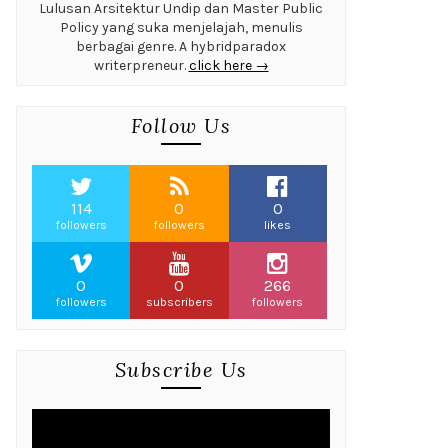
Lulusan Arsitektur Undip dan Master Public
Policy yang suka menjelajah, menulis
berbagai genre. A hybridparadox
writerpreneur.
click here →
Follow Us
114
0
0
followers
followers
likes
0
0
266
followers
subscribers
followers
Subscribe Us