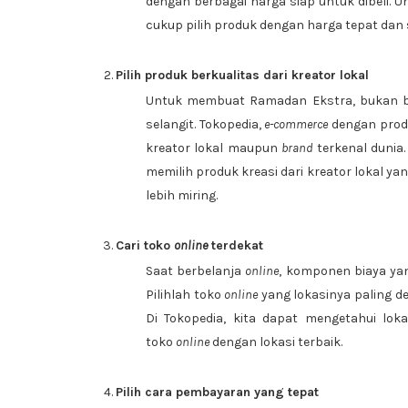
dengan berbagai harga siap untuk dibeli.
cukup pilih produk dengan harga tepat dan s
Pilih produk berkualitas dari kreator lokal
Untuk membuat Ramadan Ekstra, bukan be
selangit. Tokopedia,
e-commerce
dengan produ
kreator lokal maupun
brand
terkenal dunia
memilih produk kreasi dari kreator lokal y
lebih miring.
Cari toko
online
terdekat
Saat berbelanja
online
, komponen biaya yan
Pilihlah toko
online
yang lokasinya paling d
Di Tokopedia, kita dapat mengetahui lok
toko
online
dengan lokasi terbaik.
Pilih cara pembayaran yang tepat