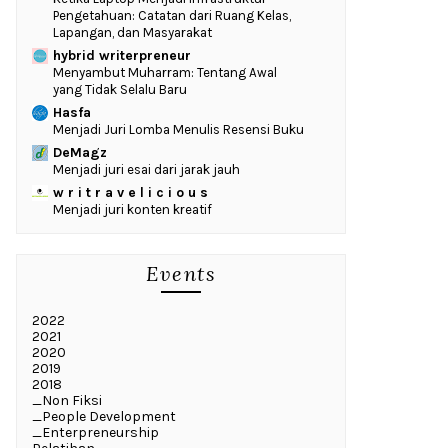
Pengetahuan: Catatan dari Ruang Kelas,
Lapangan, dan Masyarakat
hybrid writerpreneur
Menyambut Muharram: Tentang Awal
yang Tidak Selalu Baru
Hasfa
Menjadi Juri Lomba Menulis Resensi Buku
DeMagz
Menjadi juri esai dari jarak jauh
w r i t r a v e l i c i o u s
Menjadi juri konten kreatif
Events
2022
2021
2020
2019
2018
_Non Fiksi
_People Development
_Enterpreneurship