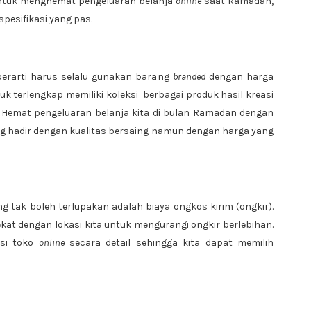
 Untuk menghemat pengeluaran belanja
online
saat Ramadan,
pesifikasi yang pas.
rarti harus selalu gunakan barang
branded
dengan harga
k terlengkap memiliki koleksi berbagai produk hasil kreasi
. Hemat pengeluaran belanja kita di bulan Ramadan dengan
ang hadir dengan kualitas bersaing namun dengan harga yang
g tak boleh terlupakan adalah biaya ongkos kirim (ongkir).
ekat dengan lokasi kita untuk mengurangi ongkir berlebihan.
asi toko
online
secara detail sehingga kita dapat memilih