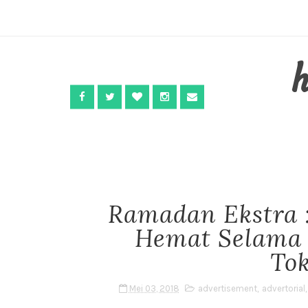
Ramadan Ekstra :
Hemat Selama 
To
Mei 03, 2018
advertisement
,
advertorial