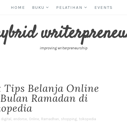
HOME
BUKU
PELATIHAN
EVENTS
hybrid writerpreneu
improving writerpreneurship
 Tips Belanja Online
Bulan Ramadan di
kopedia
,
digital
,
endorse
,
Online
,
Ramadhan
,
shopping
,
tokopedia