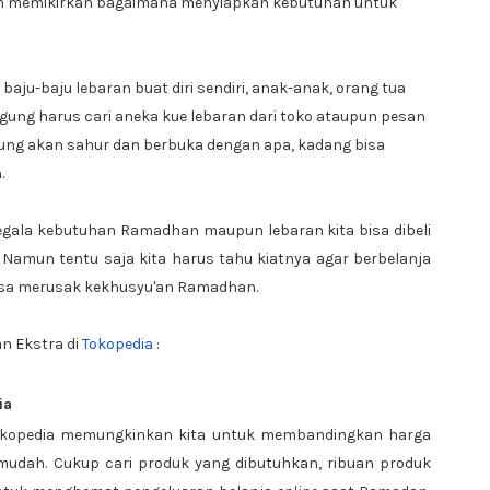
tan memikirkan bagaimana menyiapkan kebutuhan untuk
baju-baju lebaran buat diri sendiri, anak-anak, orang tua
gung harus cari aneka kue lebaran dari toko ataupun pesan
gung akan sahur dan berbuka dengan apa, kadang bisa
.
 segala kebutuhan Ramadhan maupun lebaran kita bisa dibeli
. Namun tentu saja kita harus tahu kiatnya agar berbelanja
bisa merusak kekhusyu'an Ramadhan.
n Ekstra di
Tokopedia
:
ia
Tokopedia memungkinkan kita untuk membandingkan harga
mudah. Cukup cari produk yang dibutuhkan, ribuan produk