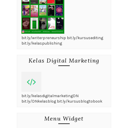
bit.ly/writerpreneurship bit.ly/kursusediting
bit.ly/kelaspublishing
Kelas Digital Marketing
bit.ly/kelasdigitalmarketingDN
bit.ly/DNkelasblog bit.ly/kursusblogtobook
Menu Widget