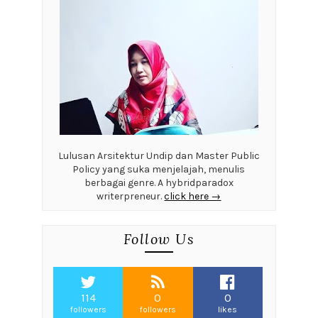
Lulusan Arsitektur Undip dan Master Public
Policy yang suka menjelajah, menulis
berbagai genre. A hybridparadox
writerpreneur.
click here →
Follow Us
114
0
0
followers
followers
likes