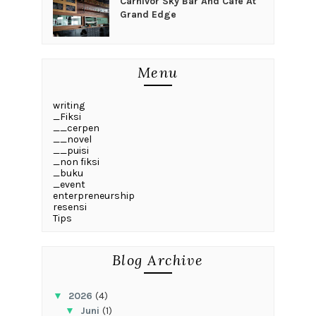
Carnivor Sky Bar And Cafe At
Grand Edge
Menu
writing
_Fiksi
__cerpen
__novel
__puisi
_non fiksi
_buku
_event
enterpreneurship
resensi
Tips
Blog Archive
▼
2026
(4)
▼
Juni
(1)