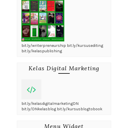
bit.ly/writerpreneurship bit.ly/kursusediting
bit.ly/kelaspublishing
Kelas Digital Marketing
bit.ly/kelasdigitalmarketingDN
bit.ly/DNkelasblog bit.ly/kursusblogtobook
Menu Widget