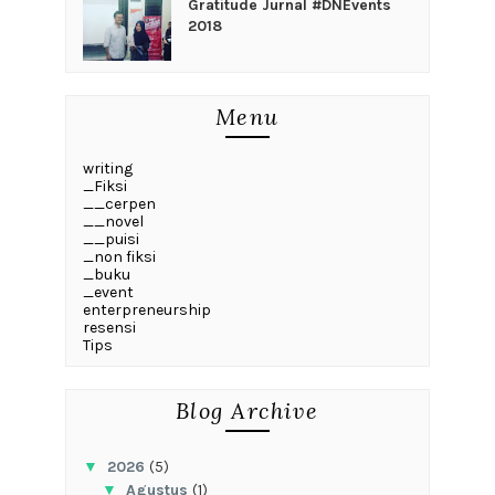
Gratitude Jurnal #DNEvents
2018
Menu
writing
_Fiksi
__cerpen
__novel
__puisi
_non fiksi
_buku
_event
enterpreneurship
resensi
Tips
Blog Archive
▼
2026
(5)
▼
Agustus
(1)