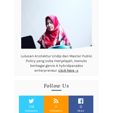
Lulusan Arsitektur Undip dan Master Public
Policy yang suka menjelajah, menulis
berbagai genre. A hybridparadox
writerpreneur.
click here →
Follow Us
114
0
0
followers
followers
likes