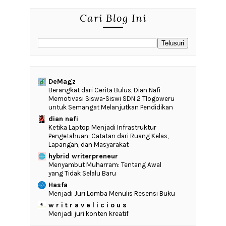
Cari Blog Ini
DeMagz
‎Berangkat dari Cerita Bulus, Dian Nafi
Memotivasi Siswa-Siswi SDN 2 Tlogoweru
untuk Semangat Melanjutkan Pendidikan
dian nafi
Ketika Laptop Menjadi Infrastruktur
Pengetahuan: Catatan dari Ruang Kelas,
Lapangan, dan Masyarakat
hybrid writerpreneur
Menyambut Muharram: Tentang Awal
yang Tidak Selalu Baru
Hasfa
Menjadi Juri Lomba Menulis Resensi Buku
w r i t r a v e l i c i o u s
Menjadi juri konten kreatif