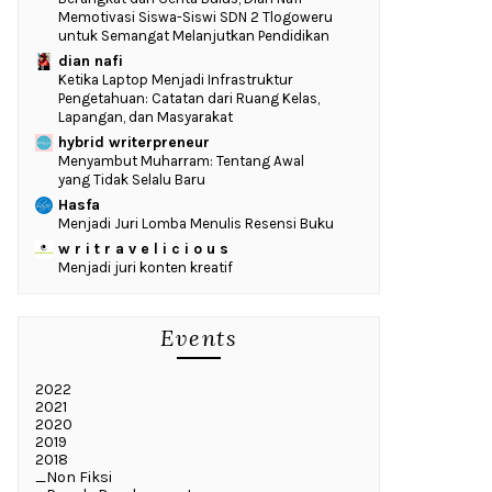
Memotivasi Siswa-Siswi SDN 2 Tlogoweru
untuk Semangat Melanjutkan Pendidikan
dian nafi
Ketika Laptop Menjadi Infrastruktur
Pengetahuan: Catatan dari Ruang Kelas,
Lapangan, dan Masyarakat
hybrid writerpreneur
Menyambut Muharram: Tentang Awal
yang Tidak Selalu Baru
Hasfa
Menjadi Juri Lomba Menulis Resensi Buku
w r i t r a v e l i c i o u s
Menjadi juri konten kreatif
Events
2022
2021
2020
2019
2018
_Non Fiksi