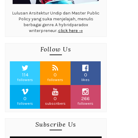
Lulusan Arsitektur Undip dan Master Public
Policy yang suka menjelajah, menulis
berbagai genre. A hybridparadox
writerpreneur.
click here →
Follow Us
114
0
0
followers
followers
likes
0
0
266
followers
subscribers
followers
Subscribe Us