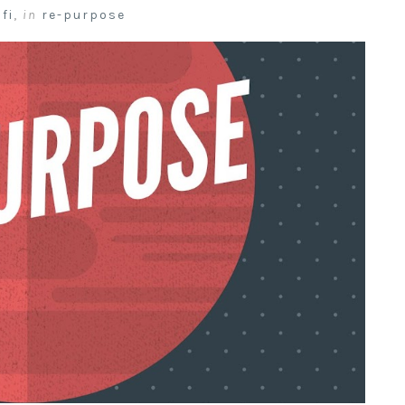
fi
,
in
re-purpose