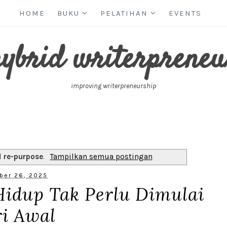
HOME
BUKU
PELATIHAN
EVENTS
hybrid writerpreneu
improving writerpreneurship
l
re-purpose
.
Tampilkan semua postingan
ber 26, 2025
Hidup Tak Perlu Dimulai
ri Awal