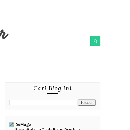
r
Cari Blog Ini
DeMagz
‎Berangkat dari Cerita Bulus, Dian Nafi