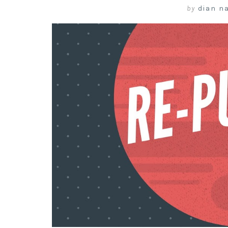
by
dian na