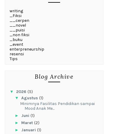
writing
_Fiksi
__cerpen
__novel
__puisi
_non fiksi
_buku
_event
enterpreneurship
resensi
Tips
Blog Archive
▼
2026
(5)
▼
Agustus
(1)
‎Minimnya Fasilitas Pendidikan sampai
Mood Anak Me...
►
Juni
(1)
►
Maret
(2)
►
Januari
(1)