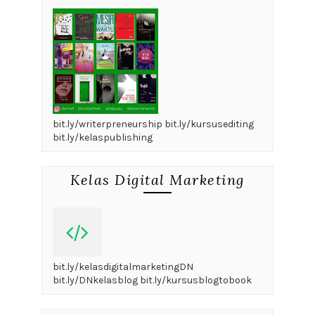
bit.ly/writerpreneurship bit.ly/kursusediting
bit.ly/kelaspublishing
Kelas Digital Marketing
bit.ly/kelasdigitalmarketingDN
bit.ly/DNkelasblog bit.ly/kursusblogtobook