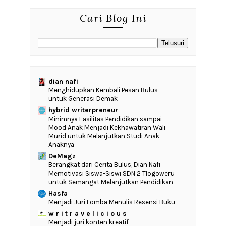
Cari Blog Ini
dian nafi
Menghidupkan Kembali Pesan Bulus
untuk Generasi Demak
hybrid writerpreneur
‎Minimnya Fasilitas Pendidikan sampai
Mood Anak Menjadi Kekhawatiran Wali
Murid untuk Melanjutkan Studi Anak-
Anaknya
DeMagz
‎Berangkat dari Cerita Bulus, Dian Nafi
Memotivasi Siswa-Siswi SDN 2 Tlogoweru
untuk Semangat Melanjutkan Pendidikan
Hasfa
Menjadi Juri Lomba Menulis Resensi Buku
w r i t r a v e l i c i o u s
Menjadi juri konten kreatif