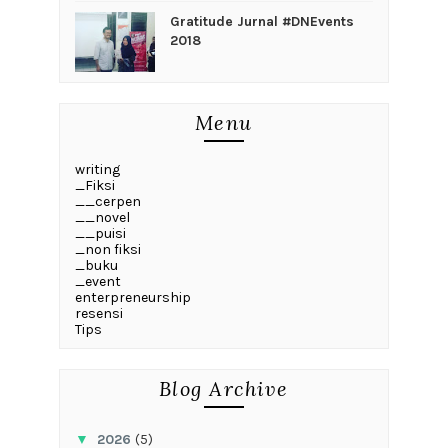
Gratitude Jurnal #DNEvents
2018
Menu
writing
_Fiksi
__cerpen
__novel
__puisi
_non fiksi
_buku
_event
enterpreneurship
resensi
Tips
Blog Archive
▼
2026
(5)