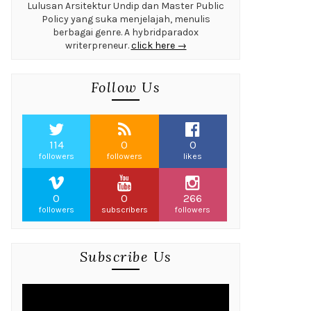
Lulusan Arsitektur Undip dan Master Public
Policy yang suka menjelajah, menulis
berbagai genre. A hybridparadox
writerpreneur.
click here →
Follow Us
114
0
0
followers
followers
likes
0
0
266
followers
subscribers
followers
Subscribe Us