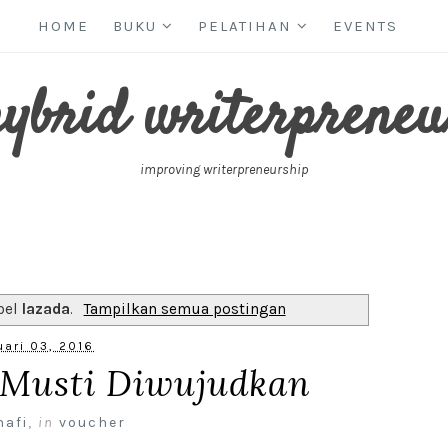
HOME
BUKU
PELATIHAN
EVENTS
hybrid writerpreneu
improving writerpreneurship
bel
lazada
.
Tampilkan semua postingan
uari 03, 2016
t Musti Diwujudkan
nafi
,
in
voucher