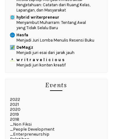
Pengetahuan: Catatan dari Ruang Kelas,
Lapangan, dan Masyarakat
hybrid writerpreneur
Menyambut Muharram: Tentang Awal
yang Tidak Selalu Baru
Hasfa
Menjadi Juri Lomba Menulis Resensi Buku
DeMagz
Menjadi juri esai dari jarak jauh
w r i t r a v e l i c i o u s
Menjadi juri konten kreatif
Events
2022
2021
2020
2019
2018
_Non Fiksi
_People Development
_Enterpreneurship