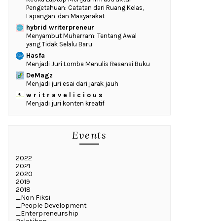
Pengetahuan: Catatan dari Ruang Kelas,
Lapangan, dan Masyarakat
hybrid writerpreneur
Menyambut Muharram: Tentang Awal
yang Tidak Selalu Baru
Hasfa
Menjadi Juri Lomba Menulis Resensi Buku
DeMagz
Menjadi juri esai dari jarak jauh
w r i t r a v e l i c i o u s
Menjadi juri konten kreatif
Events
2022
2021
2020
2019
2018
_Non Fiksi
_People Development
_Enterpreneurship