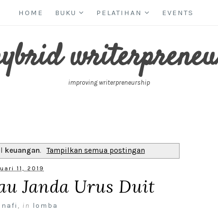
HOME
BUKU
PELATIHAN
EVENTS
hybrid writerpreneu
improving writerpreneurship
el
keuangan
.
Tampilkan semua postingan
uari 11, 2019
au Janda Urus Duit
 nafi
,
in
lomba