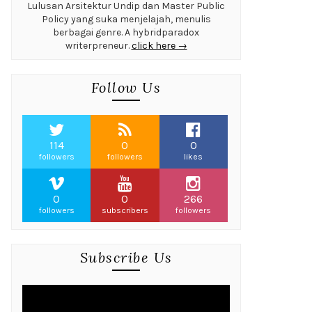
Lulusan Arsitektur Undip dan Master Public
Policy yang suka menjelajah, menulis
berbagai genre. A hybridparadox
writerpreneur.
click here →
Follow Us
114
0
0
followers
followers
likes
0
0
266
followers
subscribers
followers
Subscribe Us