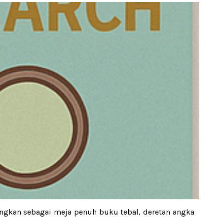
angkan sebagai meja penuh buku tebal, deretan angka