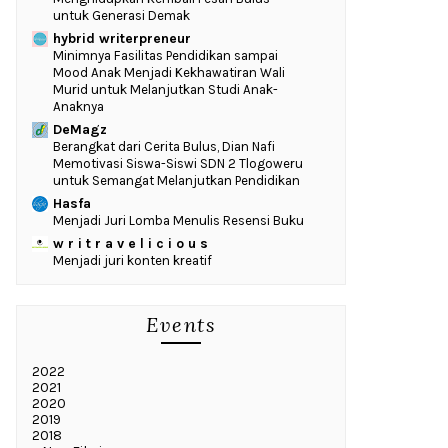
untuk Generasi Demak
hybrid writerpreneur
‎Minimnya Fasilitas Pendidikan sampai
Mood Anak Menjadi Kekhawatiran Wali
Murid untuk Melanjutkan Studi Anak-
Anaknya
DeMagz
‎Berangkat dari Cerita Bulus, Dian Nafi
Memotivasi Siswa-Siswi SDN 2 Tlogoweru
untuk Semangat Melanjutkan Pendidikan
Hasfa
Menjadi Juri Lomba Menulis Resensi Buku
w r i t r a v e l i c i o u s
Menjadi juri konten kreatif
Events
2022
2021
2020
2019
2018