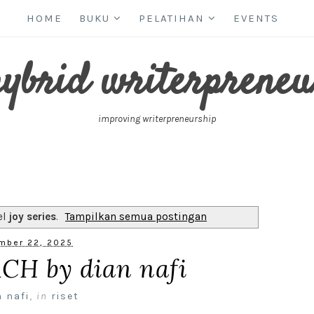
HOME
BUKU
PELATIHAN
EVENTS
hybrid writerpreneu
improving writerpreneurship
el
joy series
.
Tampilkan semua postingan
mber 22, 2025
CH by dian nafi
n nafi
,
in
riset