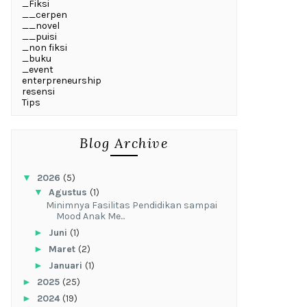
_Fiksi
__cerpen
__novel
__puisi
_non fiksi
_buku
_event
enterpreneurship
resensi
Tips
Blog Archive
▼
2026
(5)
▼
Agustus
(1)
‎Minimnya Fasilitas Pendidikan sampai
Mood Anak Me...
►
Juni
(1)
►
Maret
(2)
►
Januari
(1)
►
2025
(25)
►
2024
(19)