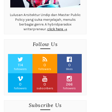
Lulusan Arsitektur Undip dan Master Public
Policy yang suka menjelajah, menulis
berbagai genre. A hybridparadox
writerpreneur.
click here →
Follow Us
114
0
0
followers
followers
likes
0
0
266
followers
subscribers
followers
Subscribe Us