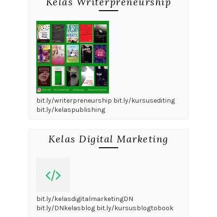
Kelas Writerpreneurship
bit.ly/writerpreneurship bit.ly/kursusediting
bit.ly/kelaspublishing
Kelas Digital Marketing
bit.ly/kelasdigitalmarketingDN
bit.ly/DNkelasblog bit.ly/kursusblogtobook