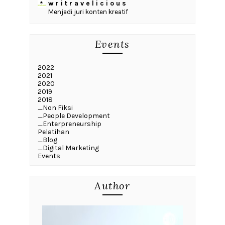
w r i t r a v e l i c i o u s
Menjadi juri konten kreatif
Events
2022
2021
2020
2019
2018
_Non Fiksi
_People Development
_Enterpreneurship
Pelatihan
_Blog
_Digital Marketing
Events
Author