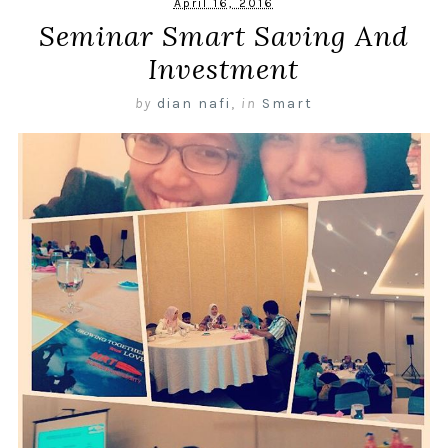
April 16, 2016
Seminar Smart Saving And
Investment
by
dian nafi
,
in
Smart