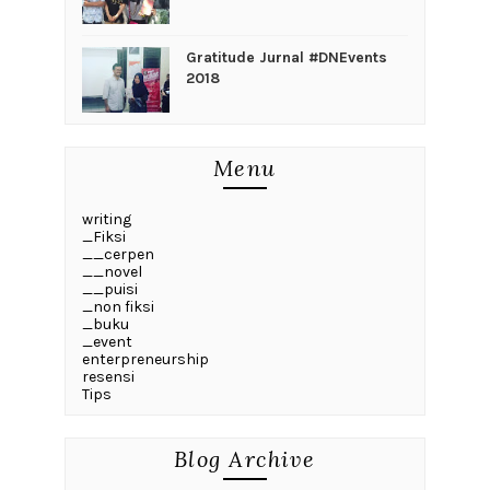
Gratitude Jurnal #DNEvents
2018
Menu
writing
_Fiksi
__cerpen
__novel
__puisi
_non fiksi
_buku
_event
enterpreneurship
resensi
Tips
Blog Archive