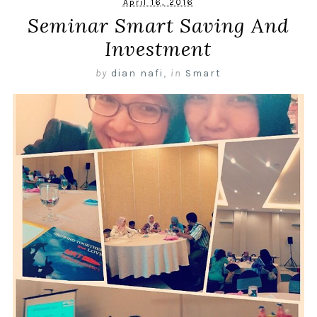
April 16, 2016
Seminar Smart Saving And
Investment
by
dian nafi
,
in
Smart