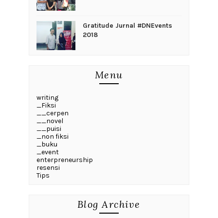
Gratitude Jurnal #DNEvents
2018
Menu
writing
_Fiksi
__cerpen
__novel
__puisi
_non fiksi
_buku
_event
enterpreneurship
resensi
Tips
Blog Archive