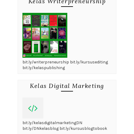
Kelas Writerpreneurship
bit.ly/writerpreneurship bit.ly/kursusediting
bit.ly/kelaspublishing
Kelas Digital Marketing
bit.ly/kelasdigitalmarketingDN
bit.ly/DNkelasblog bit.ly/kursusblogtobook