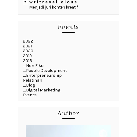
w r i t r a v e l i c i o u s
Menjadi juri konten kreatif
Events
2022
2021
2020
2019
2018
_Non Fiksi
_People Development
_Enterpreneurship
Pelatihan
_Blog
_Digital Marketing
Events
Author