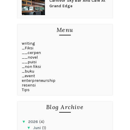
Carnivor Sky Bar And Cafe At
Grand Edge
Menu
writing
_Fiksi
__cerpen
__novel
__puisi
_non fiksi
_buku
_event
enterpreneurship
resensi
Tips
Blog Archive
▼
2026
(4)
▼
Juni
(1)