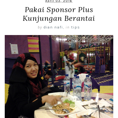
April 03, 2016
Pakai Sponsor Plus
Kunjungan Berantai
by
dian nafi
,
in
tips