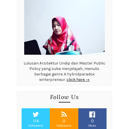
Lulusan Arsitektur Undip dan Master Public
Policy yang suka menjelajah, menulis
berbagai genre. A hybridparadox
writerpreneur.
click here →
Follow Us
114
0
0
followers
followers
likes