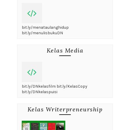
bit.ly/menataulanghidup
bit.ly/menulisbukuDN
Kelas Media
bit.ly/DNkelasfilm bit.ly/KelasCopy
bit.ly/DNkelaspuisi
Kelas Writerpreneurship