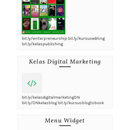
bit.ly/writerpreneurship bit.ly/kursusediting
bit.ly/kelaspublishing
Kelas Digital Marketing
bit.ly/kelasdigitalmarketingDN
bit.ly/DNkelasblog bit.ly/kursusblogtobook
Menu Widget