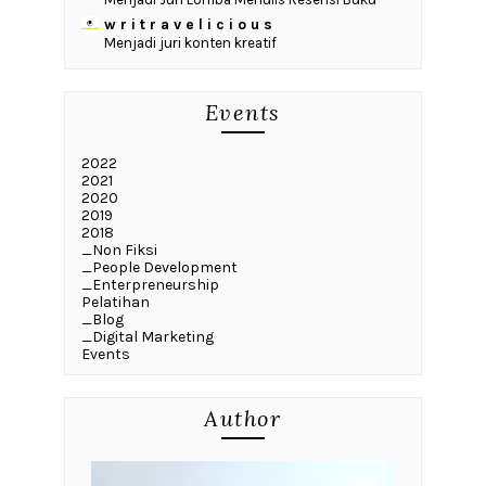
w r i t r a v e l i c i o u s
Menjadi juri konten kreatif
Events
2022
2021
2020
2019
2018
_Non Fiksi
_People Development
_Enterpreneurship
Pelatihan
_Blog
_Digital Marketing
Events
Author