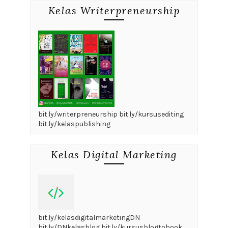
Kelas Writerpreneurship
bit.ly/writerpreneurship bit.ly/kursusediting
bit.ly/kelaspublishing
Kelas Digital Marketing
bit.ly/kelasdigitalmarketingDN
bit.ly/DNkelasblog bit.ly/kursusblogtobook