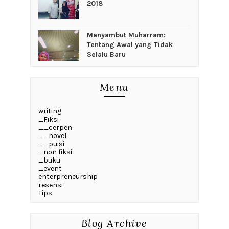
2018
Menyambut Muharram:
Tentang Awal yang Tidak
Selalu Baru
Menu
writing
_Fiksi
__cerpen
__novel
__puisi
_non fiksi
_buku
_event
enterpreneurship
resensi
Tips
Blog Archive