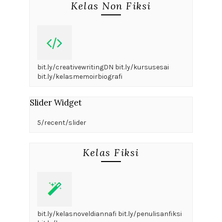
Kelas Non Fiksi
bit.ly/creativewritingDN bit.ly/kursusesai
bit.ly/kelasmemoirbiografi
Slider Widget
5/recent/slider
Kelas Fiksi
bit.ly/kelasnoveldiannafi bit.ly/penulisanfiksi