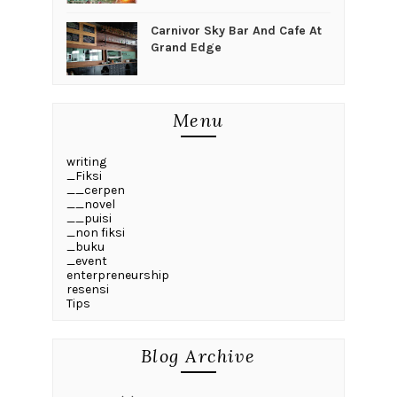
Carnivor Sky Bar And Cafe At
Grand Edge
Menu
writing
_Fiksi
__cerpen
__novel
__puisi
_non fiksi
_buku
_event
enterpreneurship
resensi
Tips
Blog Archive