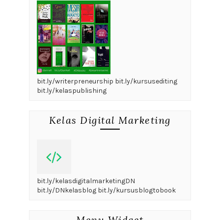
bit.ly/writerpreneurship bit.ly/kursusediting
bit.ly/kelaspublishing
Kelas Digital Marketing
bit.ly/kelasdigitalmarketingDN
bit.ly/DNkelasblog bit.ly/kursusblogtobook
Menu Widget