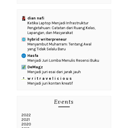
dian nafi
Ketika Laptop Menjadi Infrastruktur
Pengetahuan: Catatan dari Ruang Kelas,
Lapangan, dan Masyarakat
hybrid writerpreneur
Menyambut Muharram: Tentang Awal
yang Tidak Selalu Baru
Hasfa
Menjadi Juri Lomba Menulis Resensi Buku
DeMagz
Menjadi juri esai dari jarak jauh
w r i t r a v e l i c i o u s
Menjadi juri konten kreatif
Events
2022
2021
2020