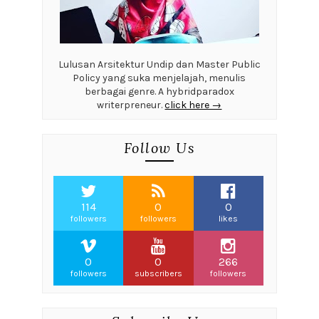
Lulusan Arsitektur Undip dan Master Public
Policy yang suka menjelajah, menulis
berbagai genre. A hybridparadox
writerpreneur.
click here →
Follow Us
114
0
0
followers
followers
likes
0
0
266
followers
subscribers
followers