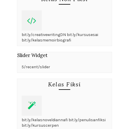
bit.ly/creativewritingDN bit.ly/kursusesai
bit.ly/kelasmemoirbiografi
Slider Widget
5/recent/slider
Kelas Fiksi
bit.ly/kelasnoveldiannafi bit.ly/penulisanfiksi
bit.ly/kursuscerpen