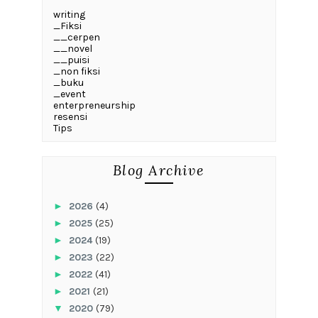
writing
_Fiksi
__cerpen
__novel
__puisi
_non fiksi
_buku
_event
enterpreneurship
resensi
Tips
Blog Archive
►
2026
(4)
►
2025
(25)
►
2024
(19)
►
2023
(22)
►
2022
(41)
►
2021
(21)
▼
2020
(79)