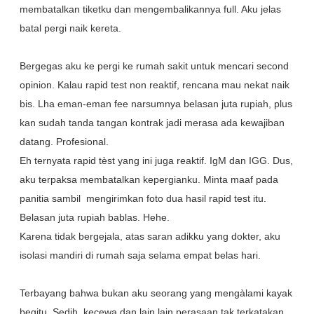
membatalkan tiketku dan mengembalikannya full. Aku jelas
batal pergi naik kereta.
Bergegas aku ke pergi ke rumah sakit untuk mencari second
opinion. Kalau rapid test non reaktif, rencana mau nekat naik
bis. Lha eman-eman fee narsumnya belasan juta rupiah, plus
kan sudah tanda tangan kontrak jadi merasa ada kewajiban
datang. Profesional.
Eh ternyata rapid tèst yang ini juga reaktif. IgM dan IGG. Dus,
aku terpaksa membatalkan kepergianku. Minta maaf pada
panitia sambil mengirimkan foto dua hasil rapid test itu.
Belasan juta rupiah bablas. Hehe.
Karena tidak bergejala, atas saran adikku yang dokter, aku
isolasi mandiri di rumah saja selama empat belas hari.
Terbayang bahwa bukan aku seorang yang mengàlami kayak
begitu. Sedih, kecewa dan lain lain perasaan tak terkatakan.