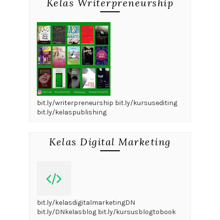
Kelas Writerpreneurship
bit.ly/writerpreneurship bit.ly/kursusediting
bit.ly/kelaspublishing
Kelas Digital Marketing
bit.ly/kelasdigitalmarketingDN
bit.ly/DNkelasblog bit.ly/kursusblogtobook