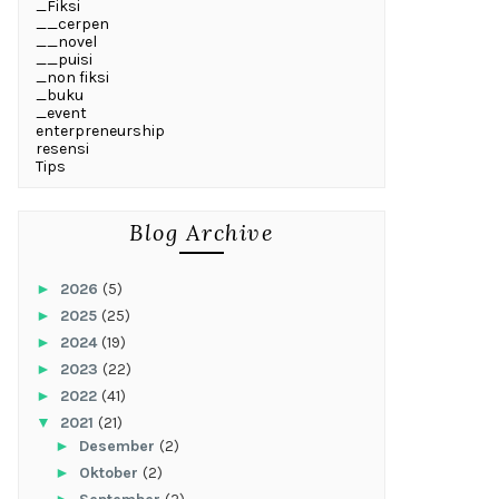
_Fiksi
__cerpen
__novel
__puisi
_non fiksi
_buku
_event
enterpreneurship
resensi
Tips
Blog Archive
►
2026
(5)
►
2025
(25)
►
2024
(19)
►
2023
(22)
►
2022
(41)
▼
2021
(21)
►
Desember
(2)
►
Oktober
(2)
►