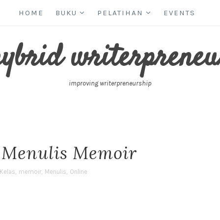
HOME
BUKU
PELATIHAN
EVENTS
hybrid writerpreneu
improving writerpreneurship
e Menulis Memoir
Kelas
,
memoir
,
Menulis
,
Online