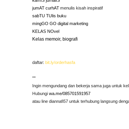
kamIS jurnalIS
jumAT curhAT
menulis kisah inspiratif
sabTU TUlis buku
mingGO GO digital marketing
KELAS NOvel
Kelas memoir, biografi
daftar:
bit.ly/orderhasfa
**
Ingin mengundang dan bekerja sama juga untuk kela
Hubungi
wa.me/085701591957
atau line diannafi57 untuk terhubung langsung den