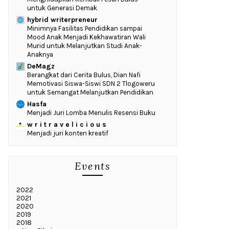
untuk Generasi Demak
hybrid writerpreneur
‎Minimnya Fasilitas Pendidikan sampai
Mood Anak Menjadi Kekhawatiran Wali
Murid untuk Melanjutkan Studi Anak-
Anaknya
DeMagz
‎Berangkat dari Cerita Bulus, Dian Nafi
Memotivasi Siswa-Siswi SDN 2 Tlogoweru
untuk Semangat Melanjutkan Pendidikan
Hasfa
Menjadi Juri Lomba Menulis Resensi Buku
w r i t r a v e l i c i o u s
Menjadi juri konten kreatif
Events
2022
2021
2020
2019
2018