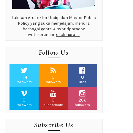
Lulusan Arsitektur Undip dan Master Public
Policy yang suka menjelajah, menulis
berbagai genre. A hybridparadox
writerpreneur.
click here →
Follow Us
114
0
0
followers
followers
likes
0
0
266
followers
subscribers
followers
Subscribe Us