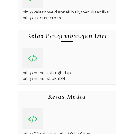
bit.ly/kelasnoveldiannafi bit.ly/penulisanfiksi
bit.ly/kursuscerpen
Kelas Pengembangan Diri
bit.ly/menataulanghidup
bit.ly/menulisbukuDN
Kelas Media
bit.ly/DNkelasfilm bit.ly/KelasCopy