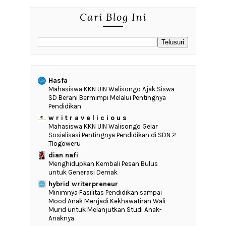
Cari Blog Ini
Hasfa
Mahasiswa KKN UIN Walisongo Ajak Siswa
SD Berani Bermimpi Melalui Pentingnya
Pendidikan
w r i t r a v e l i c i o u s
Mahasiswa KKN UIN Walisongo Gelar
Sosialisasi Pentingnya Pendidikan di SDN 2
Tlogoweru
dian nafi
Menghidupkan Kembali Pesan Bulus
untuk Generasi Demak
hybrid writerpreneur
‎Minimnya Fasilitas Pendidikan sampai
Mood Anak Menjadi Kekhawatiran Wali
Murid untuk Melanjutkan Studi Anak-
Anaknya