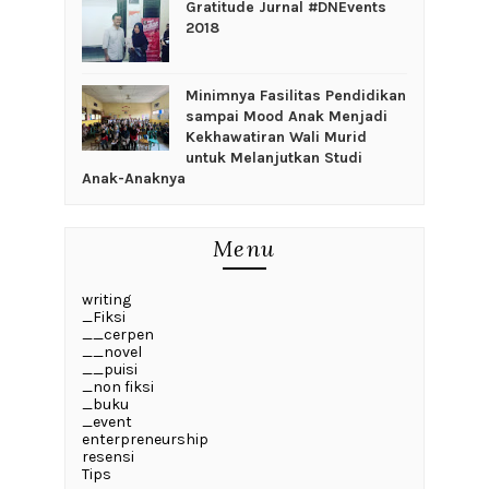
Gratitude Jurnal #DNEvents
2018
‎Minimnya Fasilitas Pendidikan
sampai Mood Anak Menjadi
Kekhawatiran Wali Murid
untuk Melanjutkan Studi
Anak-Anaknya
Menu
writing
_Fiksi
__cerpen
__novel
__puisi
_non fiksi
_buku
_event
enterpreneurship
resensi
Tips