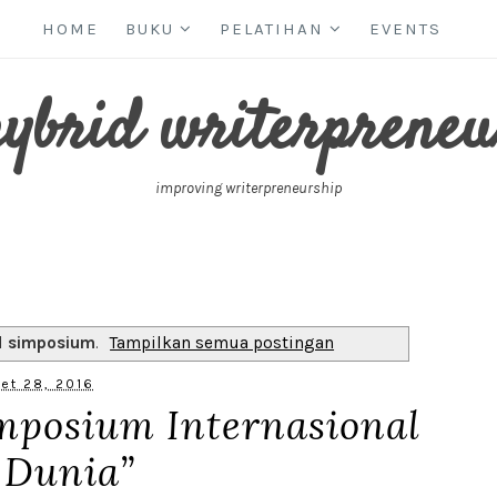
HOME
BUKU
PELATIHAN
EVENTS
hybrid writerpreneu
improving writerpreneurship
l
simposium
.
Tampilkan semua postingan
et 28, 2016
imposium Internasional
 Dunia”