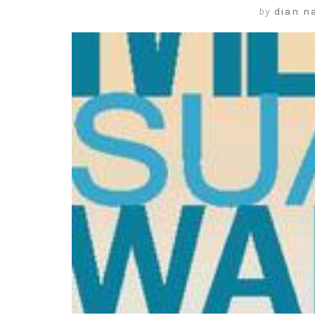
by
dian na