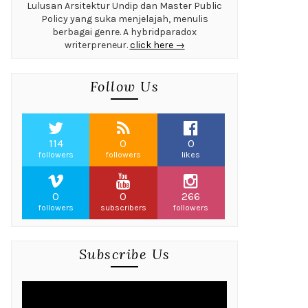
Lulusan Arsitektur Undip dan Master Public
Policy yang suka menjelajah, menulis
berbagai genre. A hybridparadox
writerpreneur.
click here →
Follow Us
114
0
0
followers
followers
likes
0
0
266
followers
subscribers
followers
Subscribe Us