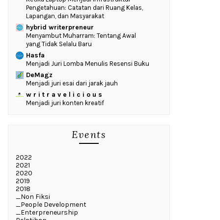
Pengetahuan: Catatan dari Ruang Kelas,
Lapangan, dan Masyarakat
hybrid writerpreneur
Menyambut Muharram: Tentang Awal
yang Tidak Selalu Baru
Hasfa
Menjadi Juri Lomba Menulis Resensi Buku
DeMagz
Menjadi juri esai dari jarak jauh
w r i t r a v e l i c i o u s
Menjadi juri konten kreatif
Events
2022
2021
2020
2019
2018
_Non Fiksi
_People Development
_Enterpreneurship